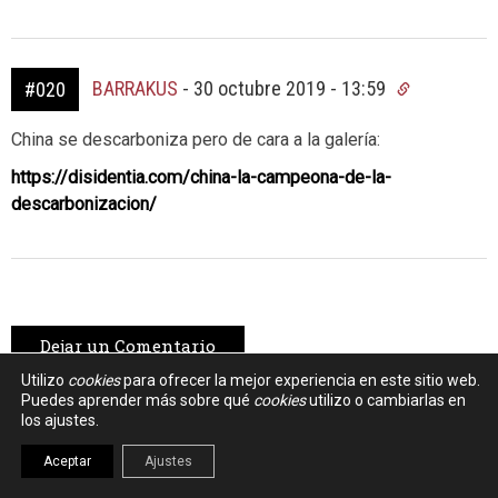
BARRAKUS
-
30 octubre 2019 - 13:59
#020
China se descarboniza pero de cara a la galería:
https://disidentia.com/china-la-campeona-de-la-
descarbonizacion/
Dejar un Comentario
Utilizo
cookies
para ofrecer la mejor experiencia en este sitio web.
Puedes aprender más sobre qué
cookies
utilizo o cambiarlas en
los ajustes.
Los comentarios están cerrados
Aceptar
Ajustes