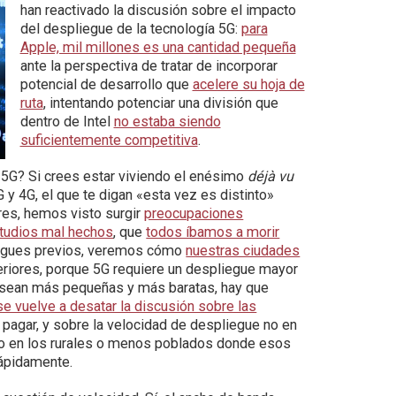
han reactivado la discusión sobre el impacto
del despliegue de la tecnología 5G:
para
Apple, mil millones es una cantidad pequeña
ante la perspectiva de tratar de incorporar
potencial de desarrollo que
acelere su hoja de
ruta
, intentando potenciar una división que
dentro de Intel
no estaba siendo
suficientemente competitiva
.
 5G? Si crees estar viviendo el enésimo
déjà vu
 y 4G, el que te digan «esta vez es distinto»
es, hemos visto surgir
preocupaciones
studios mal hechos
, que
todos íbamos a morir
iegues previos, veremos cómo
nuestras ciudades
eriores, porque 5G requiere un despliegue mayor
 sean más pequeñas y más baratas, hay que
e vuelve a desatar la discusión sobre las
 pagar, y sobre la velocidad de despliegue no en
no en los rurales o menos poblados donde esos
rápidamente.