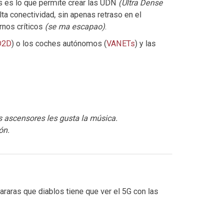
s es lo que permite crear las UDN
(Ultra Dense
ta conectividad, sin apenas retraso en el
rnos críticos
(se ma escapao)
.
D2D
) o los coches autónomos (
VANETs
) y las
os ascensores les gusta la música.
ón.
raras que diablos tiene que ver el 5G con las