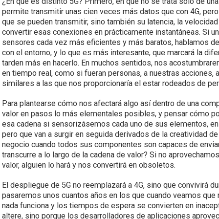
¿En qué es distinto 5G? Primero, en que no se trata solo de una
permite transmitir unas cien veces más datos que con 4G, pero
que se pueden transmitir, sino también su latencia, la velocida
convertir esas conexiones en prácticamente instantáneas. Si un
sensores cada vez más eficientes y más baratos, hablamos de 
con el entorno, y lo que es más interesante, que marcará la dif
tarden más en hacerlo. En muchos sentidos, nos acostumbrare
en tiempo real, como si fueran personas, a nuestras acciones,
similares a las que nos proporcionaría el estar rodeados de pe
Para plantearse cómo nos afectará algo así dentro de una co
valor en pasos lo más elementales posibles, y pensar cómo pod
esa cadena si sensorizásemos cada uno de sus elementos, en m
pero que van a surgir en seguida derivados de la creatividad 
negocio cuando todos sus componentes son capaces de enviar
transcurre a lo largo de la cadena de valor? Si no aprovecham
valor, alguien lo hará y nos convertirá en obsoletos.
El despliegue de 5G no reemplazará a 4G, sino que convivirá 
pasaremos unos cuantos años en los que cuando veamos que nu
nada funciona y los tiempos de espera se convierten en inacep
altere, sino porque los desarrolladores de aplicaciones aprov