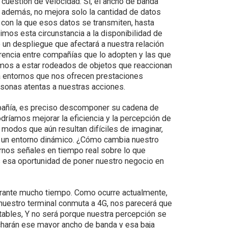
 cuestión de velocidad. Sí, el ancho de banda
 además, no mejora solo la cantidad de datos
d con la que esos datos se transmiten, hasta
imos esta circunstancia a la disponibilidad de
un despliegue que afectará a nuestra relación
erencia entre compañías que lo adopten y las que
mos a estar rodeados de objetos que reaccionan
 a entornos que nos ofrecen prestaciones
rsonas atentas a nuestras acciones.
mpañía, es preciso descomponer su cadena de
ríamos mejorar la eficiencia y la percepción de
odos que aún resultan difíciles de imaginar,
de un entorno dinámico. ¿Cómo cambia nuestro
nos señales en tiempo real sobre lo que
os esa oportunidad de poner nuestro negocio en
durante mucho tiempo. Como ocurre actualmente,
estro terminal conmuta a 4G, nos parecerá que
tables, Y no será porque nuestra percepción se
echarán ese mayor ancho de banda y esa baja