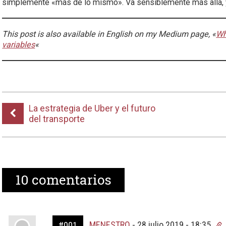
simplemente «más de lo mismo». Va sensiblemente más allá, y
This post is also available in English on my Medium page, «
Wh
variables
«
La estrategia de Uber y el futuro
del transporte
10
comentarios
MENESTRO
-
28 julio 2019 - 18:35
#001