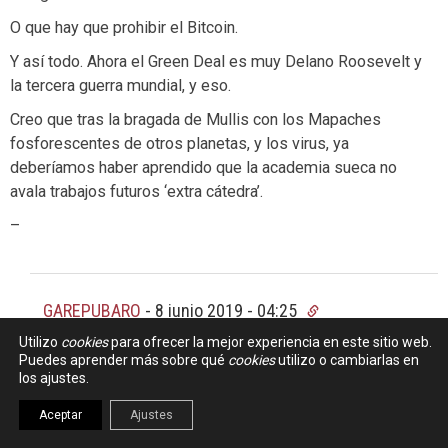
O que hay que prohibir el Bitcoin.
Y así todo. Ahora el Green Deal es muy Delano Roosevelt y
la tercera guerra mundial, y eso.
Creo que tras la bragada de Mullis con los Mapaches
fosforescentes de otros planetas, y los virus, ya
deberíamos haber aprendido que la academia sueca no
avala trabajos futuros ‘extra cátedra’.
–
GAREPUBARO
-
8 junio 2019 - 04:25
Utilizo
cookies
para ofrecer la mejor experiencia en este sitio web.
Si, es eso lo que esta pasando, ahora China trata de
Puedes aprender más sobre qué
cookies
utilizo o cambiarlas en
romper el monopolio, oligopolio mundial de la
los ajustes.
empresa informatica americana, y no veas la que se
Aceptar
Ajustes
ha liado, asi ahora pueden tener ya listo el ordenador y
sistema operativo etc que consumiremos dentro de