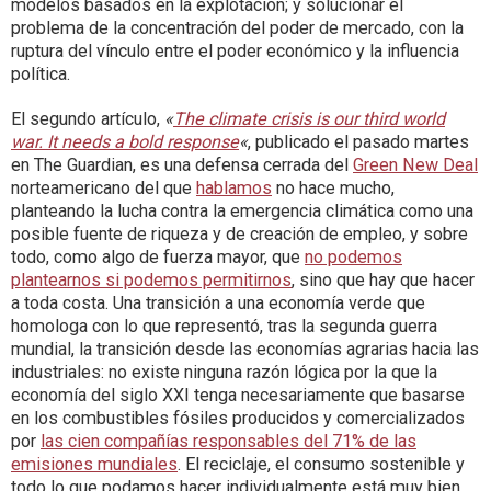
modelos basados en la explotación; y solucionar el
problema de la concentración del poder de mercado, con la
ruptura del vínculo entre el poder económico y la influencia
política.
El segundo artículo,
«
The climate crisis is our third world
war. It needs a bold response
«
, publicado el pasado martes
en The Guardian, es una defensa cerrada del
Green New Deal
norteamericano del que
hablamos
no hace mucho,
planteando la lucha contra la emergencia climática como una
posible fuente de riqueza y de creación de empleo, y sobre
todo, como algo de fuerza mayor, que
no podemos
plantearnos si podemos permitirnos
, sino que hay que hacer
a toda costa. Una transición a una economía verde que
homologa con lo que representó, tras la segunda guerra
mundial, la transición desde las economías agrarias hacia las
industriales: no existe ninguna razón lógica por la que la
economía del siglo XXI tenga necesariamente que basarse
en los combustibles fósiles producidos y comercializados
por
las cien compañías responsables del 71% de las
emisiones mundiales
. El reciclaje, el consumo sostenible y
todo lo que podamos hacer individualmente está muy bien