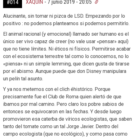
XAQUÍN
-
7 junio 2019 - 20:05
#014
Alucinante, sin tomar ni pizca de LSD. Empezando por lo
positivo : no podemos plantearnos si podemos permitirlo.
El animal racional (y emocional) llamado ser humano es el
único ser vivo capaz de creer (no vale usar «pensar» aquí)
que no tiene límites. Ni éticos ni físicos. Permitirse acabar
con el ecosistema terrestre tal como lo conocemos, no lo
«piensa» ni un simple lemming, que dicen gusta de tirarse
por el abismo. Aunque puede que don Disney manipulara
un pelín tal asunto.
Y ya nos metemos con el clich éhistórico. Porque
precisamente fue el Club de Roma quien alertó de que
ibamos por mal camino. Pero claro los pobre sabios de
entonces se equivocaron en las fechas. Y desde luego
promovieron esa caterba de víricos ecologistas, que saben
tanto del tomate como un tal Jorge Javier. Dentro del
campo ecologista (que no ecológico), y como pasa como