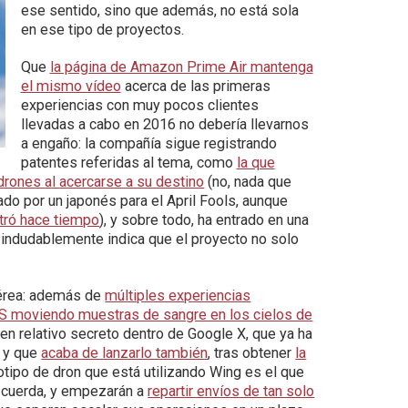
ese sentido, sino que además, no está sola
en ese tipo de proyectos.
Que
la página de Amazon Prime Air mantenga
el mismo vídeo
acerca de las primeras
experiencias con muy pocos clientes
llevadas a cabo en 2016 no debería llevarnos
a engaño: la compañía sigue registrando
patentes referidas al tema, como
la que
 drones al acercarse a su destino
(no, nada que
do por un japonés para el April Fools, aunque
tró hace tiempo
), y sobre todo, ha entrado en una
e indudablemente indica que el proyecto no solo
aérea: además de
múltiples experiencias
S moviendo muestras de sangre en los cielos de
 en relativo secreto dentro de Google X, que ya ha
y que
acaba de lanzarlo también
, tras obtener
la
totipo de dron que está utilizando Wing es el que
a cuerda, y empezarán a
repartir envíos de tan solo