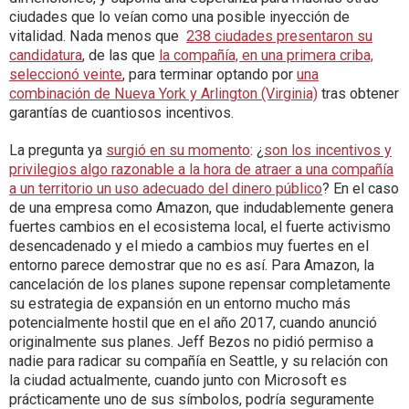
ciudades que lo veían como una posible inyección de
vitalidad. Nada menos que
238 ciudades presentaron su
candidatura
, de las que
la compañía, en una primera criba,
seleccionó veinte
, para terminar optando por
una
combinación de Nueva York y Arlington (Virginia)
tras obtener
garantías de cuantiosos incentivos.
La pregunta ya
surgió en su momento
: ¿
son los incentivos y
privilegios algo razonable a la hora de atraer a una compañía
a un territorio un uso adecuado del dinero público
? En el caso
de una empresa como Amazon, que indudablemente genera
fuertes cambios en el ecosistema local, el fuerte activismo
desencadenado y el miedo a cambios muy fuertes en el
entorno parece demostrar que no es así. Para Amazon, la
cancelación de los planes supone repensar completamente
su estrategia de expansión en un entorno mucho más
potencialmente hostil que en el año 2017, cuando anunció
originalmente sus planes. Jeff Bezos no pidió permiso a
nadie para radicar su compañía en Seattle, y su relación con
la ciudad actualmente, cuando junto con Microsoft es
prácticamente uno de sus símbolos, podría seguramente