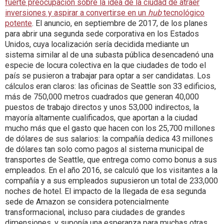
fuerte preocupación sobre la idea de la ciudad de atraer
inversiones y aspirar a convertirse en un
hub
tecnológico
potente
. El anuncio, en septiembre de 2017, de los planes
para abrir una segunda sede corporativa en los Estados
Unidos, cuya localización sería decidida mediante un
sistema similar al de una subasta pública desencadenó una
especie de locura colectiva en la que ciudades de todo el
país se pusieron a trabajar para optar a ser candidatas. Los
cálculos eran claros: las oficinas de Seattle son 33 edificios,
más de 750,000 metros cuadrados que generan 40,000
puestos de trabajo directos y unos 53,000 indirectos, la
mayoría altamente cualificados, que aportan a la ciudad
mucho más que el gasto que hacen con los 25,700 millones
de dólares de sus salarios: la compañía dedica 43 millones
de dólares tan solo como pagos al sistema municipal de
transportes de Seattle, que entrega como como bonus a sus
empleados. En el año 2016, se calculó que los visitantes a la
compañía y a sus empleados supusieron un total de 233,000
noches de hotel. El impacto de la llegada de esa segunda
sede de Amazon se considera potencialmente
transformacional, incluso para ciudades de grandes
dimensiones, y suponía una esperanza para muchas otras