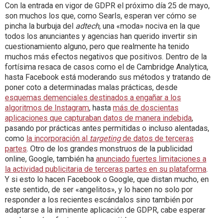
Con la entrada en vigor de GDPR el próximo día 25 de mayo,
son muchos los que, como Searls, esperan ver cómo se
pincha la burbuja del
adtech
, una «moda» nociva en la que
todos los anunciantes y agencias han querido invertir sin
cuestionamiento alguno, pero que realmente ha tenido
muchos más efectos negativos que positivos. Dentro de la
fortísima resaca de casos como el de Cambridge Analytica,
hasta Facebook está moderando sus métodos y tratando de
poner coto a determinadas malas prácticas, desde
esquemas demenciales destinados a engañar a los
algoritmos de Instagram
, hasta
más de doscientas
aplicaciones que capturaban datos de manera indebida
,
pasando por prácticas antes permitidas o incluso alentadas,
como
la incorporación al
targeting
de datos de terceras
partes
. Otro de los grandes monstruos de la publicidad
online, Google, también ha
anunciado fuertes limitaciones a
la actividad publicitaria de terceras partes en su plataforma
.
Y si esto lo hacen Facebook o Google, que distan mucho, en
este sentido, de ser «angelitos», y lo hacen no solo por
responder a los recientes escándalos sino también por
adaptarse a la inminente aplicación de GDPR, cabe esperar