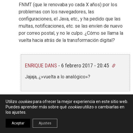
FNMT (que le renovaba yo cada X años) por los
problemas con los navegadores, las
configuraciones, el Java, etc., y ha pedido que las
multas, notificaciones, etc. se las envíen de nuevo
por correo postal, y no le culpo. ¿Cómo se llama la
vuelta hacia atrás de la transformación digital?
ENRIQUE DANS
-
6 febrero 2017 - 20:45
Jajaja, ¿»vuelta a lo analógico»?
Utilizo
cookies
para ofrecer la mejor experiencia en este sitio web.
ISANGI
-
7 febrero 2017 - 09:58
Puedes aprender más sobre qué
cookies
utilizo o cambiarlas en
los ajustes.
Yo tengo 35, informático y doy soporte
informatico a ratos a la pyme de mi madre.
Aceptar
Ajustes
Cada vez que me pide/pregunta sobre