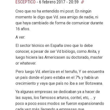
ESCEPTICO
-
6 febrero 2017 - 20:59
Creo que no ha entendido mi post. En ningún
momento le digo que Vd. sea amigo de nadie, ni
que haya cambiado de forma de comunicar durante
16 años.
A ver:
El sector técnico en España creo que lo debe
conocer, a pesar de ser Vd biólogo, como Anita, y
luego hiciera las Americasen su doctorado, master
or whatever.
Pero luego Vd. aterriza en el terruño, Y se encuentra
un país donde el paro estaba en el 7% y había un
crecimiento y vaya que país no iba a ser Botswana.
Ya algunas empresas se dedicaban ya a hacer de
las suyas, los famosos arturos, coritel, etc, … y
poco a poco esos modos se fueron expansionando
cada vez más llegando a empresas que