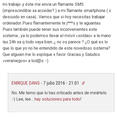
mi trabajo..y éste me envía un flamante SMS
(imprescindible xa acceder? ) a mi flamante smartphone ( x
descuido en casa)…Vamos que si hoy necesitas trabajar
ordenador..Pues flamantemente te j***s y te aguantas.
Pues también puede tener sus inconvenientes este
sistema , ya lo podemos llevar el móvil «soldao» a la mano
las 24h xa q todo vaya bien..¿ no os parece ? ¿O qué es lo
que lo que yo no he entendido de este novedoso sistema?
Que alguien me lo explique x favor. Gracias y Saludos
«veraniegos» a tod@s :-)
ENRIQUE DANS
-
7 julio 2016 - 21:01
No. Me temo que lo has criticado antes de mirártelo
:-) Lee, lee…
hay soluciones para todo
!