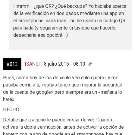
Hmmm… ¿qué QR? ¿Qué backups? Yo hablaba acerca
de la verificación en dos pasos mediante una app en
el smartphone, nada más… no he usado un código QR
para nada (y seguramente si tuviese que hacerlo,
desecharía esa opción! :-)
ISANGI
-
8 julio 2016 - 08:13
#013
Pues, como soy de los de «culo veo culo quiero» y me
pasaba como a ti, «ostias tengo que mejorar la segurdad
de la cuenta de google» pero siempre era un «mañana lo
haré».
HECHO!
Detalle que a alguno le puede costar de ver: Cuando
activas la doble verificación, antes de activar la opción de
hacerlo con la app de google en el smarthphone, hay que