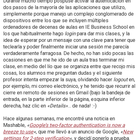
Durante mucho tiempo pospuse activar la autenticación en
dos pasos de la mayoría de las aplicaciones que utilizo,
simplemente porque manejo un complejo conglomerado de
dispositivos entre los que se incluyen múltiples
ordenadores de decenas de aulas en IE Business School en
los que habitualmente hago
login
para dar mis clases, y la
idea de esperar por un mensaje con una clave para tener que
teclearla y poder finalmente iniciar una sesión me parecía
verdaderamente farragosa. De hecho, no han sido pocas las
ocasiones en que me he ido de un aula tras terminar mi
clase, en medio del lío que se organiza entre que recojo mis
cosas, los alumnos me preguntan dudas y el siguiente
profesor intenta empezar la suya, olvidando hacer
logout
en,
por ejemplo, mi correo electrónico, y he tenido que recurrir al
cierre en remoto de sesiones en Gmail (bajo la bandeja de
entrada, en la parte inferior de la página, esquina inferior
derecha, haz clic en
«Details»
… de nada! :-)
Hace algunas semanas, me encontré una noticia en
Mashable,
«
Google’s two-factor authentication is now a
breeze to use
«
, que me llevó a un anuncio de Google,
«
New
settings for 2-step verification
«
, y decidí ponerlo a prueba.