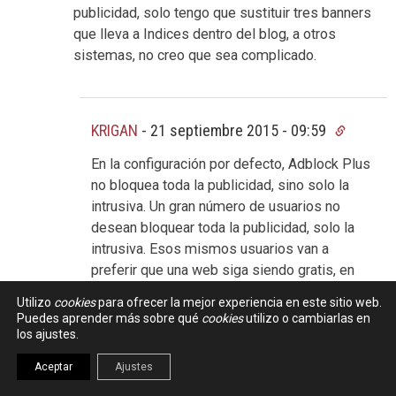
publicidad, solo tengo que sustituir tres banners
que lleva a Indices dentro del blog, a otros
sistemas, no creo que sea complicado.
KRIGAN
-
21 septiembre 2015 - 09:59
En la configuración por defecto, Adblock Plus
no bloquea toda la publicidad, sino solo la
intrusiva. Un gran número de usuarios no
desean bloquear toda la publicidad, solo la
intrusiva. Esos mismos usuarios van a
preferir que una web siga siendo gratis, en
lugar de ser de pago, por bajo que sea el
Utilizo
cookies
para ofrecer la mejor experiencia en este sitio web.
precio. Yo diría que hay base para alcanzar
Puedes aprender más sobre qué
cookies
utilizo o cambiarlas en
alguna clase de acuerdo.
los ajustes.
Aceptar
Ajustes