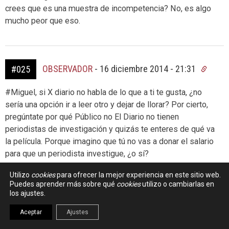
crees que es una muestra de incompetencia? No, es algo
mucho peor que eso.
OBSERVADOR
-
16 diciembre 2014 - 21:31
#025
#Miguel, si X diario no habla de lo que a ti te gusta, ¿no
sería una opción ir a leer otro y dejar de llorar? Por cierto,
pregúntate por qué Público no El Diario no tienen
periodistas de investigación y quizás te enteres de qué va
la película. Porque imagino que tú no vas a donar el salario
para que un periodista investigue, ¿o sí?
Si vas a donar avísame que te paso un número. Le digo lo
Utilizo
cookies
para ofrecer la mejor experiencia en este sitio web.
mismo a todos los que por aquí pasan pensando en
Puedes aprender más sobre qué
cookies
utilizo o cambiarlas en
los ajustes.
mejorar el periodismo español: dejadme un mensaje en
esta entrada y os paso un correo.
Aceptar
Ajustes