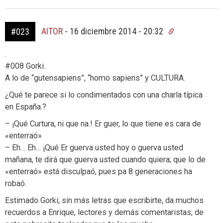
AITOR
-
16 diciembre 2014 - 20:32
#023
.
#008 Gorki.
A lo de “gutensapiens”, “homo sapiens” y CULTURA.
¿Qué te parece si lo condimentados con una charla típica
en España.?
– ¡Qué Curtura, ni que na.! Er guer, lo que tiene es cara de
«enterraó»
– Eh… Eh… ¡Qué Er guerva usted hoy o guerva usted
mañana, te dirá que guerva usted cuando quiera; que lo de
«enterraó» está disculpaó, pues pa 8 generaciones ha
robaó.
Estimado Gorki; sin más letras que escribirte, da muchos
recuerdos a Enrique, lectores y demás comentaristas; de