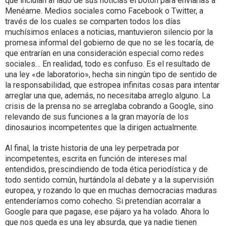
que incluían al lado de sus noticias el botón para enviarlas a
Menéame. Medios sociales como Facebook o Twitter, a
través de los cuales se comparten todos los días
muchísimos enlaces a noticias, mantuvieron silencio por la
promesa informal del gobierno de que no se les tocaría, de
que entrarían en una consideración especial como redes
sociales… En realidad, todo es confuso. Es el resultado de
una ley «de laboratorio», hecha sin ningún tipo de sentido de
la responsabilidad, que estropea infinitas cosas para intentar
arreglar una que, además, no necesitaba arreglo alguno. La
crisis de la prensa no se arreglaba cobrando a Google, sino
relevando de sus funciones a la gran mayoría de los
dinosaurios incompetentes que la dirigen actualmente.
Al final, la triste historia de una ley perpetrada por
incompetentes, escrita en función de intereses mal
entendidos, prescindiendo de toda ética periodística y de
todo sentido común, hurtándola al debate y a la supervisión
europea, y rozando lo que en muchas democracias maduras
entenderíamos como cohecho. Si pretendían acorralar a
Google para que pagase, ese pájaro ya ha volado. Ahora lo
que nos queda es una ley absurda, que ya nadie tienen