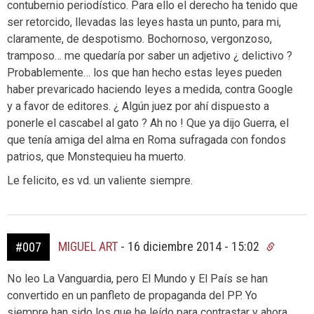
contubernio periodístico. Para ello el derecho ha tenido que
ser retorcido, llevadas las leyes hasta un punto, para mi,
claramente, de despotismo. Bochornoso, vergonzoso,
tramposo… me quedaría por saber un adjetivo ¿ delictivo ?
Probablemente… los que han hecho estas leyes pueden
haber prevaricado haciendo leyes a medida, contra Google
y a favor de editores. ¿ Algún juez por ahí dispuesto a
ponerle el cascabel al gato ? Ah no ! Que ya dijo Guerra, el
que tenía amiga del alma en Roma sufragada con fondos
patrios, que Monstequieu ha muerto.
Le felicito, es vd. un valiente siempre.
MIGUEL ART
-
16 diciembre 2014 - 15:02
#007
No leo La Vanguardia, pero El Mundo y El País se han
convertido en un panfleto de propaganda del PP. Yo
siempre han sido los que he leído para contrastar y ahora