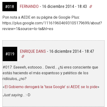
FERNANDO
-
16 diciembre 2014 - 18:43
#018
Pon nota a AEDE en su página de Google Plus:
https://plus.google.com/111619604693105179699/about?
review=1&source=lo-ta&hl=es
ENRIQUE DANS
-
16 diciembre 2014 - 18:47
#019
#017: Eeeeeh, estoooo… David… ¿tú eres consciente que
estás haciendo el más espantoso y patético de los
ridículos, ¿no?
«
El Gobierno derogará la ‘tasa Google’ si AEDE se lo pide
»
Just saying
… :-D