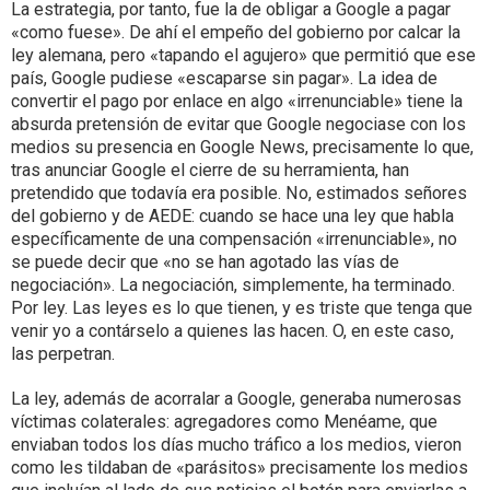
La estrategia, por tanto, fue la de obligar a Google a pagar
«como fuese». De ahí el empeño del gobierno por calcar la
ley alemana, pero «tapando el agujero» que permitió que ese
país, Google pudiese «escaparse sin pagar». La idea de
convertir el pago por enlace en algo «irrenunciable» tiene la
absurda pretensión de evitar que Google negociase con los
medios su presencia en Google News, precisamente lo que,
tras anunciar Google el cierre de su herramienta, han
pretendido que todavía era posible. No, estimados señores
del gobierno y de AEDE: cuando se hace una ley que habla
específicamente de una compensación «irrenunciable», no
se puede decir que «no se han agotado las vías de
negociación». La negociación, simplemente, ha terminado.
Por ley. Las leyes es lo que tienen, y es triste que tenga que
venir yo a contárselo a quienes las hacen. O, en este caso,
las perpetran.
La ley, además de acorralar a Google, generaba numerosas
víctimas colaterales: agregadores como Menéame, que
enviaban todos los días mucho tráfico a los medios, vieron
como les tildaban de «parásitos» precisamente los medios