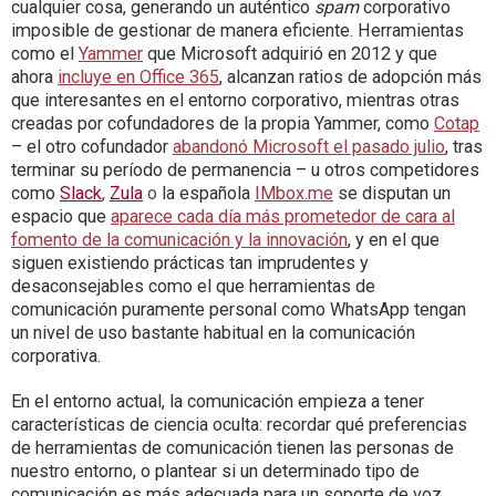
cualquier cosa, generando un auténtico
spam
corporativo
imposible de gestionar de manera eficiente. Herramientas
como el
Yammer
que Microsoft adquirió en 2012 y que
ahora
incluye en Office 365
, alcanzan ratios de adopción más
que interesantes en el entorno corporativo, mientras otras
creadas por cofundadores de la propia Yammer, como
Cotap
– el otro cofundador
abandonó Microsoft el pasado julio
, tras
terminar su período de permanencia – u otros competidores
como
Slack
,
Zula
o
la española
IMbox.me
se disputan un
espacio que
aparece cada día más prometedor de cara al
fomento de la comunicación y la innovación
, y en el que
siguen existiendo prácticas tan imprudentes y
desaconsejables como el que herramientas de
comunicación puramente personal como WhatsApp tengan
un nivel de uso bastante habitual en la comunicación
corporativa.
En el entorno actual, la comunicación empieza a tener
características de ciencia oculta: recordar qué preferencias
de herramientas de comunicación tienen las personas de
nuestro entorno, o plantear si un determinado tipo de
comunicación es más adecuada para un soporte de voz,