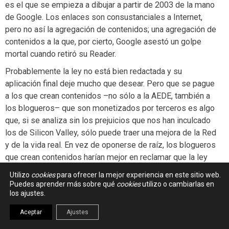
es el que se empieza a dibujar a partir de 2003 de la mano
de Google. Los enlaces son consustanciales a Internet,
pero no así la agregación de contenidos; una agregación de
contenidos a la que, por cierto, Google asestó un golpe
mortal cuando retiró su Reader.
Probablemente la ley no está bien redactada y su
aplicación final deje mucho que desear. Pero que se pague
a los que crean contenidos –no sólo a la AEDE, también a
los blogueros– que son monetizados por terceros es algo
que, si se analiza sin los prejuicios que nos han inculcado
los de Silicon Valley, sólo puede traer una mejora de la Red
y de la vida real. En vez de oponerse de raíz, los blogueros
que crean contenidos harían mejor en reclamar que la ley
también les proteja a ellos, salvo que libremente renuncien
Utilizo
cookies
para ofrecer la mejor experiencia en este sitio web.
a ese derecho.
Puedes aprender más sobre qué
cookies
utilizo o cambiarlas en
los ajustes.
Aceptar
Ajustes