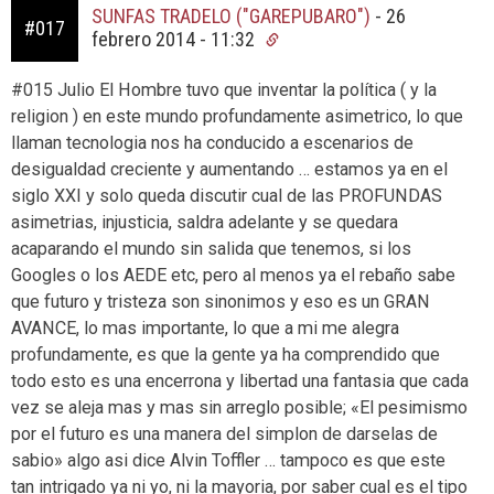
SUNFAS TRADELO ("GAREPUBARO")
-
26
#017
febrero 2014 - 11:32
#015 Julio El Hombre tuvo que inventar la política ( y la
religion ) en este mundo profundamente asimetrico, lo que
llaman tecnologia nos ha conducido a escenarios de
desigualdad creciente y aumentando … estamos ya en el
siglo XXI y solo queda discutir cual de las PROFUNDAS
asimetrias, injusticia, saldra adelante y se quedara
acaparando el mundo sin salida que tenemos, si los
Googles o los AEDE etc, pero al menos ya el rebaño sabe
que futuro y tristeza son sinonimos y eso es un GRAN
AVANCE, lo mas importante, lo que a mi me alegra
profundamente, es que la gente ya ha comprendido que
todo esto es una encerrona y libertad una fantasia que cada
vez se aleja mas y mas sin arreglo posible; «El pesimismo
por el futuro es una manera del simplon de darselas de
sabio» algo asi dice Alvin Toffler … tampoco es que este
tan intrigado ya ni yo, ni la mayoria, por saber cual es el tipo