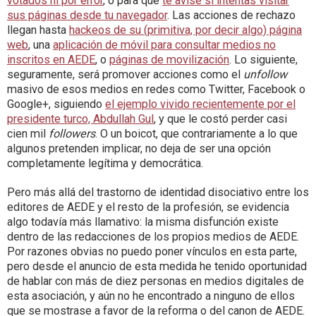
votados ni por error
, o para que
te avise si intentas visitar
sus páginas desde tu navegador
. Las acciones de rechazo
llegan hasta
hackeos de su (primitiva, por decir algo) página
web
, una
aplicación de móvil para consultar medios no
inscritos en AEDE
, o
páginas de movilización
. Lo siguiente,
seguramente, será promover acciones como el
unfollow
masivo de esos medios en redes como Twitter, Facebook o
Google+, siguiendo
el ejemplo vivido recientemente por el
presidente turco, Abdullah Gul
, y que le costó perder casi
cien mil
followers
. O un boicot, que contrariamente a lo que
algunos pretenden implicar, no deja de ser una opción
completamente legítima y democrática.
Pero más allá del trastorno de identidad disociativo entre los
editores de AEDE y el resto de la profesión, se evidencia
algo todavía más llamativo: la misma disfunción existe
dentro de las redacciones de los propios medios de AEDE.
Por razones obvias no puedo poner vínculos en esta parte,
pero desde el anuncio de esta medida he tenido oportunidad
de hablar con más de diez personas en medios digitales de
esta asociación, y aún no he encontrado a ninguno de ellos
que se mostrase a favor de la reforma o del canon de AEDE.