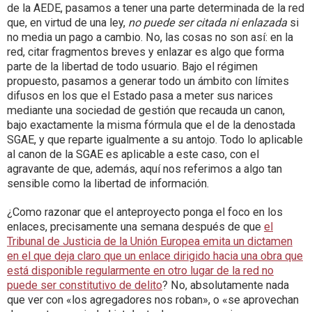
de la AEDE, pasamos a tener una parte determinada de la red
que, en virtud de una ley,
no puede ser citada ni enlazada
si
no media un pago a cambio. No, las cosas no son así: en la
red, citar fragmentos breves y enlazar es algo que forma
parte de la libertad de todo usuario. Bajo el régimen
propuesto, pasamos a generar todo un ámbito con límites
difusos en los que el Estado pasa a meter sus narices
mediante una sociedad de gestión que recauda un canon,
bajo exactamente la misma fórmula que el de la denostada
SGAE, y que reparte igualmente a su antojo. Todo lo aplicable
al canon de la SGAE es aplicable a este caso, con el
agravante de que, además, aquí nos referimos a algo tan
sensible como la libertad de información.
¿Como razonar que el anteproyecto ponga el foco en los
enlaces, precisamente una semana después de que
el
Tribunal de Justicia de la Unión Europea emita un dictamen
en el que deja claro que un enlace dirigido hacia una obra que
está disponible regularmente en otro lugar de la red no
puede ser constitutivo de delito
? No, absolutamente nada
que ver con «los agregadores nos roban», o «se aprovechan