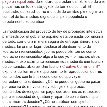
pago en aquel país
, dejan claro que estamos hablando de una
pieza más en toda esta jugada de toma de control. El
secuestro de la red, como moneda de cambio para lograr un
control de los medios digno de un país populista o
directamente autocrático.
La modificación del proyecto de ley de propiedad intelectual
planteada por el gobierno español está pensada, por encima
de todo, como una manera segura de entregar dinero a los
medios. En primer lugar, destaca el planteamiento de
«derecho irrenunciable»: ¿cómo puede plantearse como
«derecho irrenunciable» algo a lo que yo – o muchos otros
medios – expresamente renunciamos mediante una licencia
de contenidos abierta? Una licencia
Creative Commons BY
explicita de forma clara que permito la reproducción de mis
contenidos con la única condición de que vayan
correctamente atribuidos. ¿Cómo puede un gobierno pasar
por encima de mi voluntad y «obligar» a que esos
contenidos devenguen un pago, que además es recaudado
por una sociedad de gestión y repartido con criterios que
ellos mismos deciden? ¿Cómo justificar semejante
componenda? La única razón es asegurar que ese dinero, un