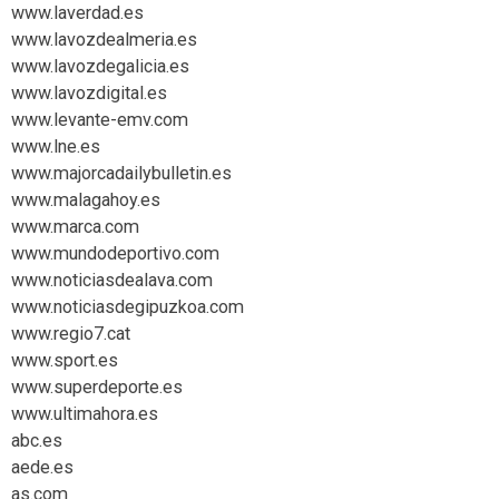
www.laverdad.es
www.lavozdealmeria.es
www.lavozdegalicia.es
www.lavozdigital.es
www.levante-emv.com
www.lne.es
www.majorcadailybulletin.es
www.malagahoy.es
www.marca.com
www.mundodeportivo.com
www.noticiasdealava.com
www.noticiasdegipuzkoa.com
www.regio7.cat
www.sport.es
www.superdeporte.es
www.ultimahora.es
abc.es
aede.es
as.com