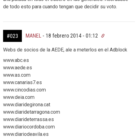
de todo esto para cuando tengan que decidir su voto.
MANEL
-
18 febrero 2014 - 01:12
#023
Webs de socios de la AEDE, ale a meterlos en el Adblock
www.abc.es
www.aede.es
www.as.com
www.canarias7.es
www.cincodias.com
www.deia.com
www.diaridegirona.cat
www.diaridetarragona.com
www.diarideterrassa.es
www.diariocordoba.com
www.diariodeavila.es