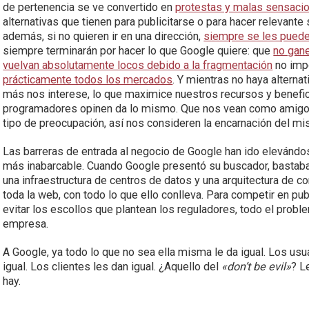
de pertenencia se ve convertido en
protestas y malas sensaci
alternativas que tienen para publicitarse o para hacer relevan
además, si no quieren ir en una dirección,
siempre se les puede
siempre terminarán por hacer lo que Google quiere: que
no gan
vuelvan absolutamente locos debido a la fragmentación
no imp
prácticamente todos los mercados
. Y mientras no haya alterna
más nos interese, lo que maximice nuestros recursos y benefici
programadores opinen da lo mismo. Que nos vean como amigos
tipo de preocupación, así nos consideren la encarnación del 
Las barreras de entrada al negocio de Google han ido elevánd
más inabarcable. Cuando Google presentó su buscador, bastaba 
una infraestructura de centros de datos y una arquitectura de
toda la web, con todo lo que ello conlleva. Para competir en pub
evitar los escollos que plantean los reguladores, todo el prob
empresa.
A Google, ya todo lo que no sea ella misma le da igual. Los usu
igual. Los clientes les dan igual. ¿Aquello del
«don’t be evil»
? L
hay.