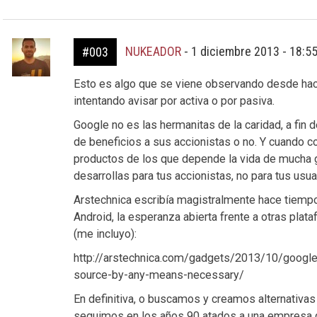
NUKEADOR
-
1 diciembre 2013 - 18:5
#003
Esto es algo que se viene observando desde h
intentando avisar por activa o por pasiva.
Google no es las hermanitas de la caridad, a fin
de beneficios a sus accionistas o no. Y cuando c
productos de los que depende la vida de mucha ge
desarrollas para tus accionistas, no para tus usua
Arstechnica escribía magistralmente hace tiem
Android, la esperanza abierta frente a otras pl
(me incluyo):
http://arstechnica.com/gadgets/2013/10/googles
source-by-any-means-necessary/
En definitiva, o buscamos y creamos alternativas o
seguimos en los años 90 atados a una empresa q