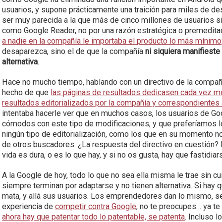
usuarios, y supone prácticamente una traición para miles de de
ser muy parecida a la que más de cinco millones de usuarios si
como Google Reader, no por una razón estratégica o premeditada
a nadie en la compañía le importaba el producto lo más mínimo
desaparezca, sino el de que la compañía
ni siquiera manifieste
alternativa
.
Hace no mucho tiempo, hablando con un directivo de la compañí
hecho de que
las páginas de resultados dedicasen cada vez me
resultados editorializados por la compañía y correspondientes
intentaba hacerle ver que en muchos casos, los usuarios de G
cómodos con este tipo de modificaciones, y que preferíamos 
ningún tipo de editorialización, como los que en su momento n
de otros buscadores. ¿La respuesta del directivo en cuestión?
vida es dura, o es lo que hay, y si no os gusta, hay que fastidiar
A la Google de hoy, todo lo que no sea ella misma le trae sin c
siempre terminan por adaptarse y no tienen alternativa. Si hay 
mata, y allá sus usuarios. Los emprendedores dan lo mismo, se
experiencia de
competir contra Google
, no te preocupes… ya te
ahora hay que patentar todo lo patentable, se patenta
. Incluso l