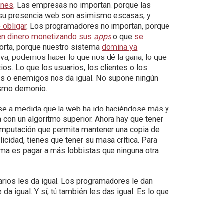
ones
. Las empresas no importan, porque las
te su presencia web son asimismo escasas, y
 obligar
. Los programadores no importan, porque
en dinero monetizando sus
apps
o que
se
orta, porque nuestro sistema
domina ya
tiva, podemos hacer lo que nos dé la gana, lo que
os. Lo que los usuarios, los clientes o los
 o enemigos nos da igual. No supone ningún
mismo demonio.
ose a medida que la web ha ido haciéndose más y
con un algoritmo superior. Ahora hay que tener
 computación que permita mantener una copia de
licidad, tienes que tener su masa crítica. Para
lema es pagar a más lobbistas que ninguna otra
arios les da igual. Los programadores le dan
e da igual. Y sí, tú también les das igual. Es lo que