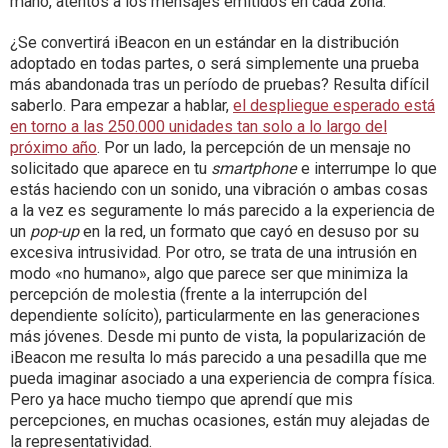
mano, atentos a los mensajes emitidos en cada zona.
¿Se convertirá iBeacon en un estándar en la distribución
adoptado en todas partes, o será simplemente una prueba
más abandonada tras un período de pruebas? Resulta difícil
saberlo. Para empezar a hablar,
el despliegue esperado está
en torno a las 250.000 unidades tan solo a lo largo del
próximo año
. Por un lado, la percepción de un mensaje no
solicitado que aparece en tu
smartphone
e interrumpe lo que
estás haciendo con un sonido, una vibración o ambas cosas
a la vez es seguramente lo más parecido a la experiencia de
un
pop-up
en la red, un formato que cayó en desuso por su
excesiva intrusividad. Por otro, se trata de una intrusión en
modo «no humano», algo que parece ser que minimiza la
percepción de molestia (frente a la interrupción del
dependiente solícito), particularmente en las generaciones
más jóvenes. Desde mi punto de vista, la popularización de
iBeacon me resulta lo más parecido a una pesadilla que me
pueda imaginar asociado a una experiencia de compra física.
Pero ya hace mucho tiempo que aprendí que mis
percepciones, en muchas ocasiones, están muy alejadas de
la representatividad.