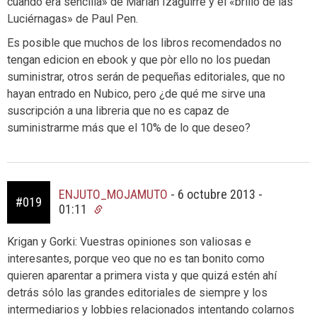
cuando era sencilla» de Marian Izaguirre y el «brillo de las
Luciérnagas» de Paul Pen.
Es posible que muchos de los libros recomendados no
tengan edicion en ebook y que pòr ello no los puedan
suministrar, otros serán de pequeñas editoriales, que no
hayan entrado en Nubico, pero ¿de qué me sirve una
suscripción a una libreria que no es capaz de
suministrarme más que el 10% de lo que deseo?
ENJUTO_MOJAMUTO
-
6 octubre 2013 -
#019
01:11
Krigan y Gorki: Vuestras opiniones son valiosas e
interesantes, porque veo que no es tan bonito como
quieren aparentar a primera vista y que quizá estén ahí
detrás sólo las grandes editoriales de siempre y los
intermediarios y lobbies relacionados intentando colarnos