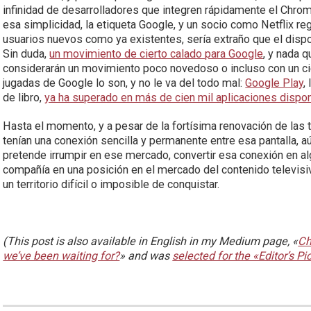
infinidad de desarrolladores que integren rápidamente el Chr
esa simplicidad, la etiqueta Google, y un socio como Netflix r
usuarios nuevos como ya existentes, sería extraño que el dispos
Sin duda,
un movimiento de cierto calado para Google
, y nada 
considerarán un movimiento poco novedoso o incluso con un 
jugadas de Google lo son, y no le va del todo mal:
Google Play
,
de libro,
ya ha superado en más de cien mil aplicaciones dispon
Hasta el momento, y a pesar de la fortísima renovación de las 
tenían una conexión sencilla y permanente entre esa pantalla, aú
pretende irrumpir en ese mercado, convertir esa conexión en alg
compañía en una posición en el mercado del contenido televisi
un territorio difícil o imposible de conquistar.
(This post is also available in English in my Medium page, «
Ch
we’ve been waiting for?
» and was
selected for the «Editor’s Pi