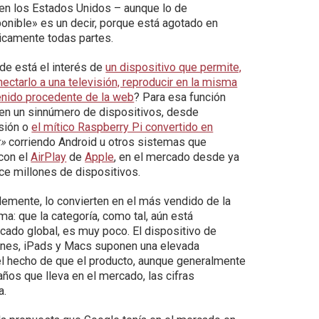
en los Estados Unidos – aunque lo de
onible» es un decir, porque está agotado en
icamente todas partes.
de está el interés de
un dispositivo que permite,
nectarlo a una televisión, reproducir en la misma
enido procedente de la web
? Para esa función
ten un sinnúmero de dispositivos, desde
isión o
el mítico Raspberry Pi convertido en
k»
corriendo Android u otros sistemas que
 con el
AirPlay
de
Apple
, en el mercado desde ya
ce millones de dispositivos.
mente, lo convierten en el más vendido de la
a: que la categoría, como tal, aún está
cado global, es muy poco. El dispositivo de
ones, iPads y Macs suponen una elevada
 el hecho de que el producto, aunque generalmente
años que lleva en el mercado, las cifras
a.