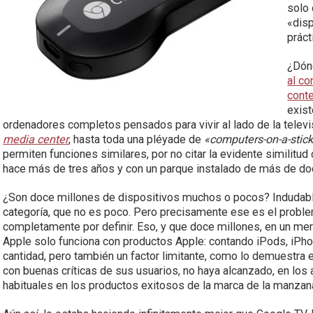
solo 
«disp
práct
¿Dón
al co
cont
exis
ordenadores completos pensados para vivir al lado de la telev
media center
, hasta toda una pléyade de
«computers-on-a-stic
permiten funciones similares, por no citar la evidente similitud
hace más de tres años y con un parque instalado de más de do
¿Son doce millones de dispositivos muchos o pocos? Indudable
categoría, que no es poco. Pero precisamente ese es el problem
completamente por definir. Eso, y que doce millones, en un mer
Apple solo funciona con productos Apple: contando iPods, iPh
cantidad, pero también un factor limitante, como lo demuestra
con buenas críticas de sus usuarios, no haya alcanzado, en los 
habituales en los productos exitosos de la marca de la manzan