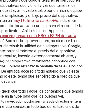
 la propuesta que Google tenía en el mercado en
spositivos que vienen y van que tenían a los
mecast ayer, llevado a cabo por el mismo equipo
a simplicidad y el bajo precio del dispositivo,
erten en
muy fácilmente
hackeable
, indican un
momento, todas las incursiones en el mundo de la
spondientes. Así lo ha hecho Apple, que
os con empresas como HBO o ESPN de cara a
ema? Son muchos proveedores, no siempre bien
er disminuir la utilidad de su dispositivo. Google,
te: bajar al máximo el precio del dispositivo
or impulso, hacerlo extremadamente abierto, y
alquier
dispositivo, totalmente agnóstico con
me – pueda alcanzar la pantalla de televisión con
 De entrada, acceso a todo aquello que ya esté
no lo esté, tenga que ser ofrecido a medida que
s usuarios.
re decir que todos aquellos contenidos que tengas
le en la nube para que los puedas ver,
 tu navegador, podrá ser lanzada directamente a
erar que aparezcan todo tipo de aplicaciones de