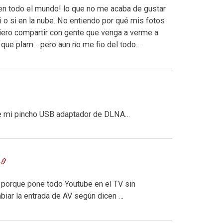
en todo el mundo! lo que no me acaba de gustar
i o si en la nube. No entiendo por qué mis fotos
quiero compartir con gente que venga a verme a
y que plam… pero aun no me fio del todo…
rve mi pincho USB adaptador de DLNA…
 porque pone todo Youtube en el TV sin
mbiar la entrada de AV según dicen …