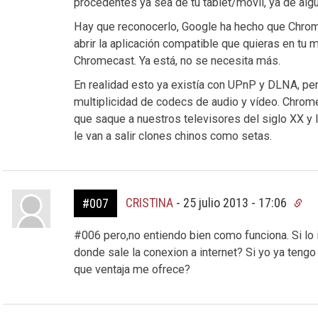
procedentes ya sea de tu tablet/móvil, ya de algú
Hay que reconocerlo, Google ha hecho que Chrome
abrir la aplicación compatible que quieras en tu m
Chromecast. Ya está, no se necesita más.
En realidad esto ya existía con UPnP y DLNA, per
multiplicidad de codecs de audio y vídeo. Chrom
que saque a nuestros televisores del siglo XX y lo
le van a salir clones chinos como setas.
CRISTINA
-
25 julio 2013 - 17:06
#007
#006 pero,no entiendo bien como funciona. Si lo i
donde sale la conexion a internet? Si yo ya tengo 
que ventaja me ofrece?