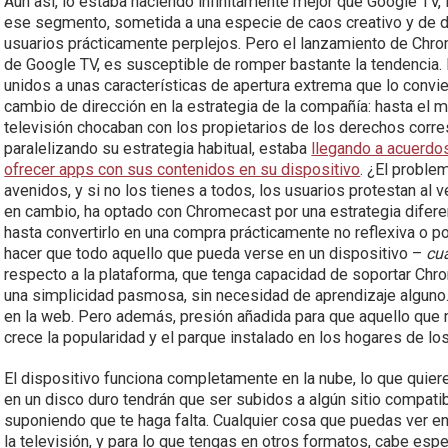
Aún así, lo estaba haciendo infinitamente mejor que Google TV,
ese segmento, sometida a una especie de caos creativo y de di
usuarios prácticamente perplejos. Pero el lanzamiento de Chro
de Google TV, es susceptible de romper bastante la tendencia. L
unidos a unas características de apertura extrema que lo convi
cambio de dirección en la estrategia de la compañía: hasta el 
televisión chocaban con los propietarios de los derechos corre
paralelizando su estrategia habitual, estaba
llegando a acuerd
ofrecer apps con sus contenidos en su dispositivo
. ¿El probl
avenidos, y si no los tienes a todos, los usuarios protestan al v
en cambio, ha optado con Chromecast por una estrategia diferen
hasta convertirlo en una compra prácticamente no reflexiva o p
hacer que todo aquello que pueda verse en un dispositivo –
cu
respecto a la plataforma, que tenga capacidad de soportar Chro
una simplicidad pasmosa, sin necesidad de aprendizaje alguno.
en la web. Pero además, presión añadida para que aquello que 
crece la popularidad y el parque instalado en los hogares de lo
El dispositivo funciona completamente en la nube, lo que quie
en un disco duro tendrán que ser subidos a algún sitio compatib
suponiendo que te haga falta. Cualquier cosa que puedas ver en
la televisión, y para lo que tengas en otros formatos, cabe esp