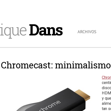
ique
Dans
ARCHIVOS
Chromecast: minimalismo 
Chro
cent
disco
HDMI
y que
alime
tan s