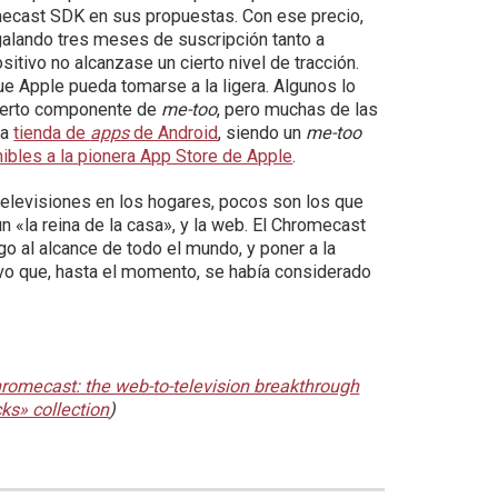
omecast SDK en sus propuestas. Con ese precio,
egalando tres meses de suscripción tanto a
itivo no alcanzase un cierto nivel de tracción.
que Apple pueda tomarse a la ligera. Algunos lo
cierto componente de
me-too
, pero muchas de las
 la
tienda de
apps
de Android
, siendo un
me-too
ibles a la pionera App Store de Apple
.
televisiones en los hogares, pocos son los que
n «la reina de la casa», y la web. El Chromecast
o al alcance de todo el mundo, y poner a la
vo que, hasta el momento, se había considerado
romecast: the web-to-television breakthrough
cks» collection
)