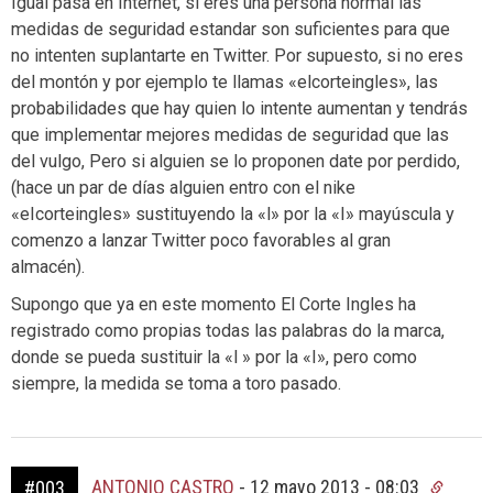
Igual pasa en Internet, si eres una persona normal las
medidas de seguridad estandar son suficientes para que
no intenten suplantarte en Twitter. Por supuesto, si no eres
del montón y por ejemplo te llamas «elcorteingles», las
probabilidades que hay quien lo intente aumentan y tendrás
que implementar mejores medidas de seguridad que las
del vulgo, Pero si alguien se lo proponen date por perdido,
(hace un par de días alguien entro con el nike
«eIcorteingles» sustituyendo la «l» por la «I» mayúscula y
comenzo a lanzar Twitter poco favorables al gran
almacén).
Supongo que ya en este momento El Corte Ingles ha
registrado como propias todas las palabras do la marca,
donde se pueda sustituir la «l » por la «I», pero como
siempre, la medida se toma a toro pasado.
ANTONIO CASTRO
-
12 mayo 2013 - 08:03
#003