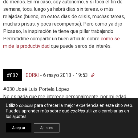
de menos. En mi caso, soy autónomo, y si toca el fin de
semana, toca, luego ya habrá días sin tareas, o más
relajadas (bueno, en estos días de crisis, muchas tareas,
muchas prisas, y poca recompensa). Pero como ya dijo
Picasso, la inspiración te tiene que pillar trabajando.
Permitidme compartir un buen artículo sobre
cómo se
mide la productividad
que puede seros de interés.
GORKI
-
6 mayo 2013 - 19:53
#032
#030 José Luis Portela López
No es nada que me interese personalmente, por mi edad
ya no estoy ni para ser contratado ni para contratar, pero si
Utilizo
cookies
para ofrecer la mejor experiencia en este sitio web.
sabes de alguna web, en donde expliquen en plan «Rider
Puedes aprender más sobre qué
cookies
utilizo o cambiarlas en
los ajustes.
Digest», que es el “Interim Management” si que la leería,
pues el si que tengo curiosidad por el tema, aparte que
Aceptar
Ajustes
opine que en el futuro la proporción de «autonomos» o