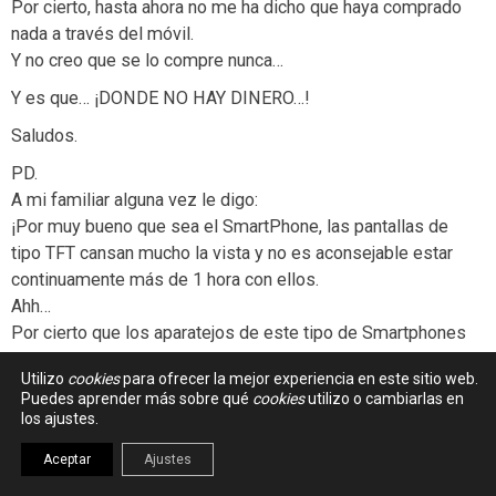
Por cierto, hasta ahora no me ha dicho que haya comprado
nada a través del móvil.
Y no creo que se lo compre nunca…
Y es que… ¡DONDE NO HAY DINERO…!
Saludos.
PD.
A mi familiar alguna vez le digo:
¡Por muy bueno que sea el SmartPhone, las pantallas de
tipo TFT cansan mucho la vista y no es aconsejable estar
continuamente más de 1 hora con ellos.
Ahh…
Por cierto que los aparatejos de este tipo de Smartphones
son de tipo Android, Ios, etc y son un poco chapuzas
Utilizo
cookies
para ofrecer la mejor experiencia en este sitio web.
comparados con las maravillas que se pueden hacer con
Puedes aprender más sobre qué
cookies
utilizo o cambiarlas en
Windows, que parece que no ha sabido adaptarse a los
los ajustes.
nuevos tiempos.
Aceptar
Ajustes
Todo tiene su tiempo y se hace viejo. Hasta Bill Gates se
hace viejo y dejo Microsoft para dedicarse a ayudar a los