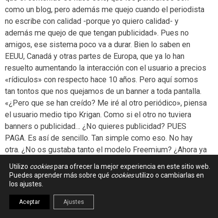
como un blog, pero además me quejo cuando el periodista
no escribe con calidad -porque yo quiero calidad- y
además me quejo de que tengan publicidad». Pues no
amigos, ese sistema poco va a durar. Bien lo saben en
EEUU, Canadá y otras partes de Europa, que ya lo han
resuelto aumentando la interacción con el usuario a precios
«rídiculos» con respecto hace 10 años. Pero aquí somos
tan tontos que nos quejamos de un banner a toda pantalla.
«¿Pero que se han creído? Me iré al otro periódico», piensa
el usuario medio tipo Krigan. Como si el otro no tuviera
banners o publicidad… ¿No quieres publicidad? PUES
PAGA. Es así de sencillo. Tan simple como eso. No hay
otra. ¿No os gustaba tanto el modelo Freemium? ¿Ahora ya
no vale? ¿Soportar la publicidad de un blog o una app sí es
Utilizo
cookies
para ofrecer la mejor experiencia en este sitio web.
lícito pero la de un periódico no? Algo no me cuadra.
Puedes aprender más sobre qué
cookies
utilizo o cambiarlas en
los ajustes.
Lo que tendrían que hacer los editores es echar un par de
huevos, como han hecho en otros países. Se prueba con el
Aceptar
Ajustes
modelo opción de pago, con contenido especial y demás.