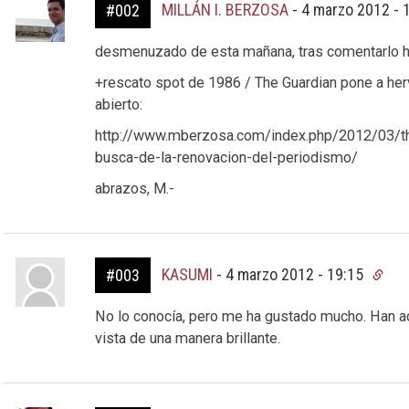
MILLÁN I. BERZOSA
-
4 marzo 2012 - 
#002
desmenuzado de esta mañana, tras comentarlo ha
+rescato spot de 1986 / The Guardian pone a herv
abierto:
http://www.mberzosa.com/index.php/2012/03/the
busca-de-la-renovacion-del-periodismo/
abrazos, M.-
KASUMI
-
4 marzo 2012 - 19:15
#003
No lo conocía, pero me ha gustado mucho. Han ac
vista de una manera brillante.