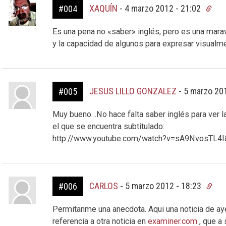
XAQUÍN
-
4 marzo 2012 - 21:02
#004
Es una pena no «saber» inglés, pero es una maravi
y la capacidad de algunos para expresar visualm
JESUS LILLO GONZALEZ
-
5 marzo 20
#005
Muy bueno…No hace falta saber inglés para ver l
el que se encuentra subtitulado:
http://www.youtube.com/watch?v=sA9NvosTL4I&
CARLOS
-
5 marzo 2012 - 18:23
#006
Permitanme una anecdota. Aqui una noticia de 
referencia a otra noticia en
examiner.com
, que a