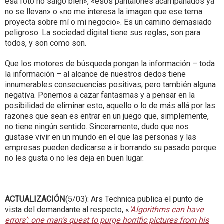
esa foto no salgo bien», «esos pantalones acampanados ya
no se llevan» o «no me interesa la imagen que ese tema
proyecta sobre mí o mi negocio». Es un camino demasiado
peligroso. La sociedad digital tiene sus reglas, son para
todos, y son como son.
Que los motores de búsqueda pongan la información – toda
la información – al alcance de nuestros dedos tiene
innumerables consecuencias positivas, pero también alguna
negativa. Ponernos a cazar fantasmas y a pensar en la
posibilidad de eliminar esto, aquello o lo de más allá por las
razones que sean es entrar en un juego que, simplemente,
no tiene ningún sentido. Sinceramente, dudo que nos
gustase vivir en un mundo en el que las personas y las
empresas pueden dedicarse a ir borrando su pasado porque
no les gusta o no les deja en buen lugar.
ACTUALIZACIÓN
(5/03): Ars Technica publica el punto de
vista del demandante al respecto, «
‘Algorithms can have
errors’: one man’s quest to purge horrific pictures from his