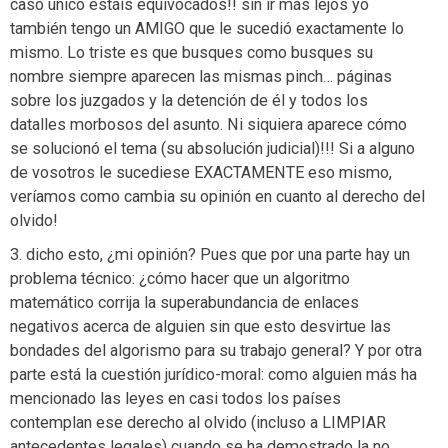
caso único estáis equivocados!! sin ir más lejos yo
también tengo un AMIGO que le sucedió exactamente lo
mismo. Lo triste es que busques como busques su
nombre siempre aparecen las mismas pinch… páginas
sobre los juzgados y la detención de él y todos los
datalles morbosos del asunto. Ni siquiera aparece cómo
se solucionó el tema (su absolución judicial)!!! Si a alguno
de vosotros le sucediese EXACTAMENTE eso mismo,
veríamos como cambia su opinión en cuanto al derecho del
olvido!
3. dicho esto, ¿mi opinión? Pues que por una parte hay un
problema técnico: ¿cómo hacer que un algoritmo
matemático corrija la superabundancia de enlaces
negativos acerca de alguien sin que esto desvirtue las
bondades del algorismo para su trabajo general? Y por otra
parte está la cuestión jurídico-moral: como alguien más ha
mencionado las leyes en casi todos los países
contemplan ese derecho al olvido (incluso a LIMPIAR
antecedentes legales) cuando se ha demostrado la no