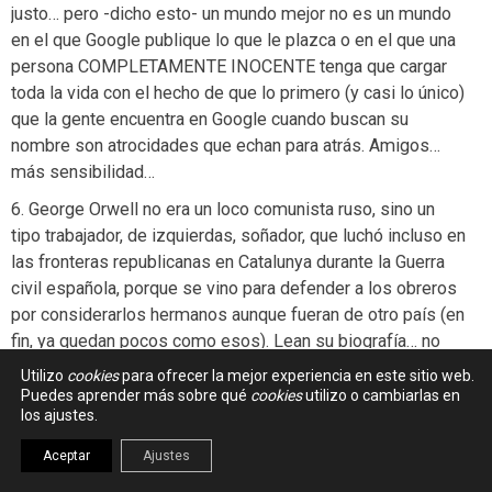
justo… pero -dicho esto- un mundo mejor no es un mundo
en el que Google publique lo que le plazca o en el que una
persona COMPLETAMENTE INOCENTE tenga que cargar
toda la vida con el hecho de que lo primero (y casi lo único)
que la gente encuentra en Google cuando buscan su
nombre son atrocidades que echan para atrás. Amigos…
más sensibilidad…
6. George Orwell no era un loco comunista ruso, sino un
tipo trabajador, de izquierdas, soñador, que luchó incluso en
las fronteras republicanas en Catalunya durante la Guerra
civil española, porque se vino para defender a los obreros
por considerarlos hermanos aunque fueran de otro país (en
fin, ya quedan pocos como esos). Lean su biografía… no
les dejará indiferentes y les mostrará (a mí lo hizo) un
Utilizo
cookies
para ofrecer la mejor experiencia en este sitio web.
aspecto que no se explica mucho de esa guerra…
Puedes aprender más sobre qué
cookies
utilizo o cambiarlas en
los ajustes.
En fin, solo pido un poco de humanidad en la euforia
tecnológica de todos… no olvidemos que la vida son cuatro
Aceptar
Ajustes
días, y si la tecnología no ha de servir para hacernos A