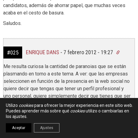
candidatos, además de ahorrar papel, que muchas veces
acaba en el cesto de basura.
Saludos.
ENRIQUE DANS
-
7 febrero 2012 - 19:27
#025
Me resulta curiosa la cantidad de paranoias que se están
plasmando en torno a este tema. A ver: que las empresas
seleccionen en función de la presencia en la web social no
quiere decir que tengas que tener un perfil profesional y
uno personal, quiere simplemente decir que tienes que ser
natural. Las empresas no van a rechazar tu candidatura
Utilizo
cookies
para ofrecer la mejor experiencia en este sitio web.
porque seas del Madrid o del Barça – al menos, las
Puedes aprender más sobre qué
cookies
utilizo o cambiarlas en
los ajustes.
empresas serias – ni porque tengas buen humor, ni
siquiera porque tengas unas ideas políticas determinadas,
Aceptar
Ajustes
salvo en casos muy extremos. Lo que hay que hacer,