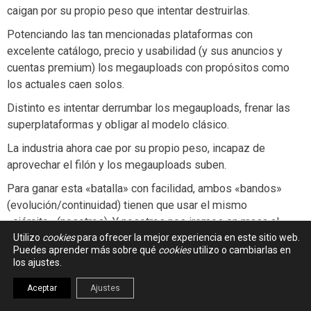
caigan por su propio peso que intentar destruirlas.
Potenciando las tan mencionadas plataformas con
excelente catálogo, precio y usabilidad (y sus anuncios y
cuentas premium) los megauploads con propósitos como
los actuales caen solos.
Distinto es intentar derrumbar los megauploads, frenar las
superplataformas y obligar al modelo clásico.
La industria ahora cae por su propio peso, incapaz de
aprovechar el filón y los megauploads suben.
Para ganar esta «batalla» con facilidad, ambos «bandos»
(evolución/continuidad) tienen que usar el mismo
«ejército» (nosotros). Y nosotros nos iremos en masa al
Utilizo
cookies
para ofrecer la mejor experiencia en este sitio web.
«ejército» que nos proporciones mejores condiciones y así
Puedes aprender más sobre qué
cookies
utilizo o cambiarlas en
lo defenderemos hasta que alguien venga con una oferta
los ajustes.
mejor o cambien las condiciones del terreno.
Aceptar
Ajustes