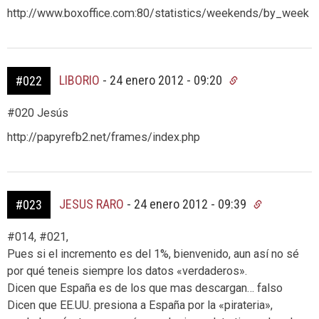
http://www.boxoffice.com:80/statistics/weekends/by_week
LIBORIO
-
24 enero 2012 - 09:20
#022
#020 Jesús
http://papyrefb2.net/frames/index.php
JESUS RARO
-
24 enero 2012 - 09:39
#023
#014, #021,
Pues si el incremento es del 1%, bienvenido, aun así no sé
por qué teneis siempre los datos «verdaderos».
Dicen que España es de los que mas descargan… falso
Dicen que EE.UU. presiona a España por la «pirateria»,