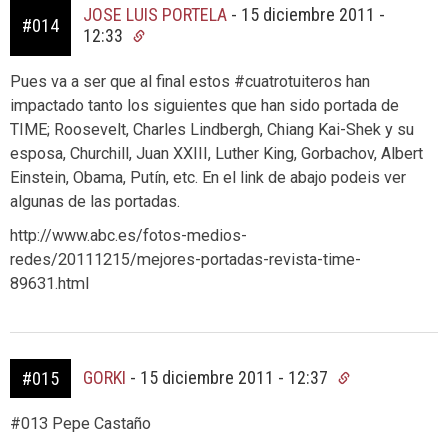
JOSE LUIS PORTELA
-
15 diciembre 2011 -
#014
12:33
Pues va a ser que al final estos #cuatrotuiteros han
impactado tanto los siguientes que han sido portada de
TIME; Roosevelt, Charles Lindbergh, Chiang Kai-Shek y su
esposa, Churchill, Juan XXIII, Luther King, Gorbachov, Albert
Einstein, Obama, Putín, etc. En el link de abajo podeis ver
algunas de las portadas.
http://www.abc.es/fotos-medios-
redes/20111215/mejores-portadas-revista-time-
89631.html
GORKI
-
15 diciembre 2011 - 12:37
#015
#013 Pepe Castaño