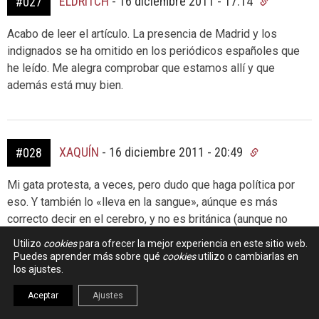
ELDRITCH
-
16 diciembre 2011 - 17:14
#027
Acabo de leer el artículo. La presencia de Madrid y los
indignados se ha omitido en los periódicos españoles que
he leído. Me alegra comprobar que estamos allí y que
además está muy bien.
XAQUÍN
-
16 diciembre 2011 - 20:49
#028
Mi gata protesta, a veces, pero dudo que haga política por
eso. Y también lo «lleva en la sangue», aúnque es más
correcto decir en el cerebro, y no es británica (aunque no
está muy claro a que tipo de protestón se refiere el
Utilizo
cookies
para ofrecer la mejor experiencia en este sitio web.
comentario) por eso…curiosidades (de la gente que
Puedes aprender más sobre qué
cookies
utilizo o cambiarlas en
comenta)…
los ajustes.
Aceptar
Ajustes