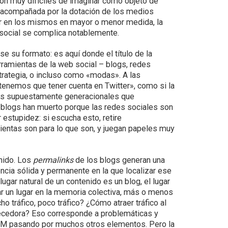
n muy difíciles de imaginar como objeto de
, acompañada por la dotación de los medios
par en los mismos en mayor o menor medida, la
 social se complica notablemente.
se su formato: es aquí donde el título de la
rramientas de la web social – blogs, redes
trategia, o incluso como «modas». A las
tenemos que tener cuenta en Twitter», como si la
ios supuestamente generacionales que
 blogs han muerto porque las redes sociales son
stupidez: si escucha esto, retire
mientas son para lo que son, y juegan papeles muy
enido. Los
permalinks
de los blogs generan una
ncia sólida y permanente en la que localizar ese
gar natural de un contenido es un blog, el lugar
par un lugar en la memoria colectiva, más o menos
o tráfico, poco tráfico? ¿Cómo atraer tráfico al
ecedora? Eso corresponde a problemáticas y
 SEM pasando por muchos otros elementos. Pero la