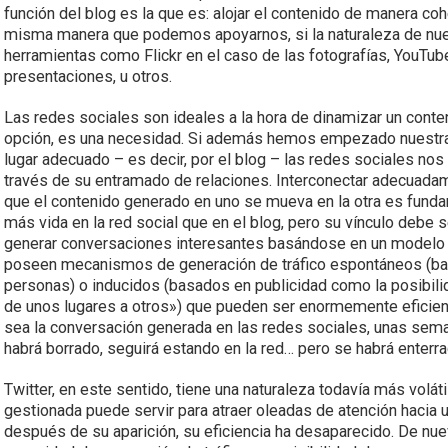
función del blog es la que es: alojar el contenido de manera coh
misma manera que podemos apoyarnos, si la naturaleza de nuest
herramientas como Flickr en el caso de las fotografías, YouTube
presentaciones, u otros.
Las redes sociales son ideales a la hora de dinamizar un conten
opción, es una necesidad. Si además hemos empezado nuestra e
lugar adecuado – es decir, por el blog – las redes sociales nos
través de su entramado de relaciones. Interconectar adecuadam
que el contenido generado en uno se mueva en la otra es fund
más vida en la red social que en el blog, pero su vínculo debe 
generar conversaciones interesantes basándose en un modelo d
poseen mecanismos de generación de tráfico espontáneos (bas
personas) o inducidos (basados en publicidad como la posibilida
de unos lugares a otros») que pueden ser enormemente eficient
sea la conversación generada en las redes sociales, unas sem
habrá borrado, seguirá estando en la red… pero se habrá enter
Twitter, en este sentido, tiene una naturaleza todavía más volát
gestionada puede servir para atraer oleadas de atención hacia
después de su aparición, su eficiencia ha desaparecido. De nue