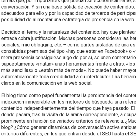
temas que, por importantes que puedan se económicamente, so
conversación. Y sin una base sólida de creación de contenidos
adecuados para ello y por la capacidad de terceros de partici
posibilidad de alimentar una estrategia de presencia en la web
Decidido el tema y la naturaleza del contenido, hay que plantear
entrada cobra justificación. Muchas personas consideran las he
sociales, microblogging, etc. – como partes aisladas de una es
consabidas premisas del tipo «hay que estar en Facebook» o «
mera presencia consiguiese algo de por sí, se unen comentar
supuestamente «matan» unas herramientas frente a otras, «los
más sencillas» o «están más de moda». No puede haber mayor e
automáticamente toda credibilidad a su interlocutor. Las herra
claros en la comunicación en la web social.
El blog tiene como papel fundamental la persistencia del cont
indexación inmejorable en los motores de búsqueda, una refere
contenido independientemente del tiempo que haya pasado. El lu
donde pasará, tras la visita de la araña correspondiente, a ocu
prominente en función de variados criterios de relevancia. ¿Much
blog? ¿Cómo generar dinamicas de conversación activa enriqu
criterios diferentes, en los que entran desde el SEO hasta el