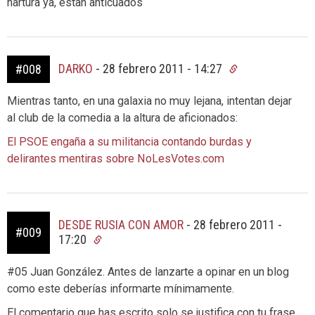
hartura ya, estan anticuados
DARKO
-
28 febrero 2011 - 14:27
#008
Mientras tanto, en una galaxia no muy lejana, intentan dejar
al club de la comedia a la altura de aficionados:
El PSOE engaña a su militancia contando burdas y
delirantes mentiras sobre NoLesVotes.com
DESDE RUSIA CON AMOR
-
28 febrero 2011 -
#009
17:20
#05 Juan González. Antes de lanzarte a opinar en un blog
como este deberías informarte mínimamente.
El comentario que has escrito solo se justifica con tu frase