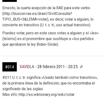
Ernesto, la cuarta acepción de la RAE para este verbo
(http://buscon.rae.es/draeI/SrvltConsulta?
TIPO_BUS=3&LEMA=votar), es decir, votar a alguien, lo
convierte en transitivo (U. t. c. tr., uso actual transitivo)
Puedes votar, pero en este caso votas a alguien y el «les»
(leísmo) es el pronombre que sustituye a «los partidos
que aprobaron la ley Biden-Sinde)
XAVIDLA
-
28 febrero 2011 - 20:25
#014
#011 U. t. c. tr. significa «Usado también como transitivo»,
de la primera línea de la definición, que no encontraba el
significado de las siglas
Más info: http://es.wiktionary.org/wiki/votar