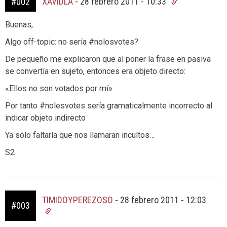
XAVIDLA
-
28 febrero 2011 - 10:33
#002
Buenas,
Algo off-topic: no sería #nolosvotes?
De pequeño me explicaron que al poner la frase en pasiva
se convertía en sujeto, entonces era objeto directo:
«Ellos no son votados por mí»
Por tanto #nolesvotes sería gramaticalmente incorrecto al
indicar objeto indirecto
Ya sólo faltaría que nos llamaran incultos…
S2
TIMIDOYPEREZOSO
-
28 febrero 2011 - 12:03
#003