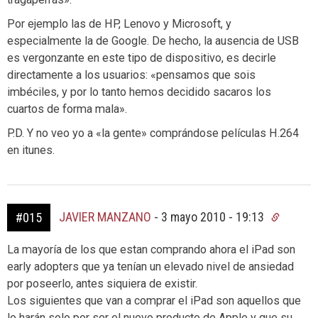
Por ejemplo las de HP, Lenovo y Microsoft, y
especialmente la de Google. De hecho, la ausencia de USB
es vergonzante en este tipo de dispositivo, es decirle
directamente a los usuarios: «pensamos que sois
imbéciles, y por lo tanto hemos decidido sacaros los
cuartos de forma mala».
P.D. Y no veo yo a «la gente» comprándose películas H.264
en itunes.
JAVIER MANZANO
-
3 mayo 2010 - 19:13
#015
La mayoría de los que estan comprando ahora el iPad son
early adopters que ya tenían un elevado nivel de ansiedad
por poseerlo, antes siquiera de existir.
Los siguientes que van a comprar el iPad son aquellos que
lo harán solo por ser el nuevo producto de Apple y que su