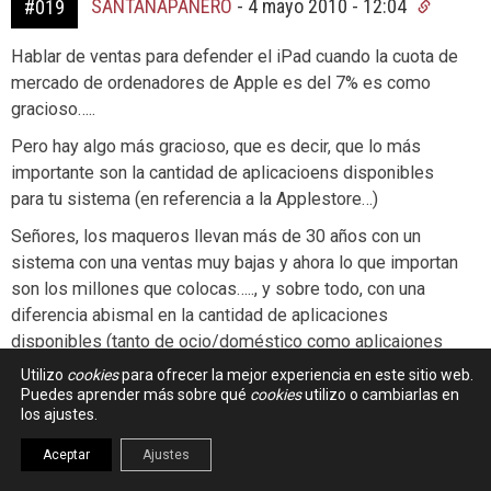
SANTANAPANERO
-
4 mayo 2010 - 12:04
#019
Hablar de ventas para defender el iPad cuando la cuota de
mercado de ordenadores de Apple es del 7% es como
gracioso…..
Pero hay algo más gracioso, que es decir, que lo más
importante son la cantidad de aplicacioens disponibles
para tu sistema (en referencia a la Applestore…)
Señores, los maqueros llevan más de 30 años con un
sistema con una ventas muy bajas y ahora lo que importan
son los millones que colocas….., y sobre todo, con una
diferencia abismal en la cantidad de aplicaciones
disponibles (tanto de ocio/doméstico como aplicaiones
profesionales avanzadas) y ahora cambian el discuros en 3
Utilizo
cookies
para ofrecer la mejor experiencia en este sitio web.
años…..
Puedes aprender más sobre qué
cookies
utilizo o cambiarlas en
los ajustes.
La primera contradicción fue pasarse a Intel en 2007
despues de estar burlándose de estos procesadores 20
Aceptar
Ajustes
años….A partir de ahí, comienza el «show» de «donde dije