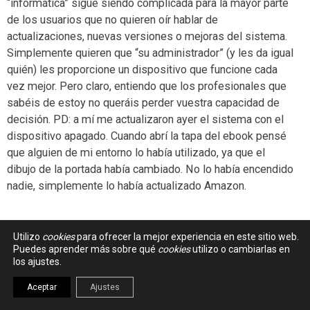
“informática” sigue siendo complicada para la mayor parte
de los usuarios que no quieren oír hablar de
actualizaciones, nuevas versiones o mejoras del sistema.
Simplemente quieren que “su administrador” (y les da igual
quién) les proporcione un dispositivo que funcione cada
vez mejor. Pero claro, entiendo que los profesionales que
sabéis de estoy no queráis perder vuestra capacidad de
decisión. PD: a mí me actualizaron ayer el sistema con el
dispositivo apagado. Cuando abrí la tapa del ebook pensé
que alguien de mi entorno lo había utilizado, ya que el
dibujo de la portada había cambiado. No lo había encendido
nadie, simplemente lo había actualizado Amazon.
Utilizo
cookies
para ofrecer la mejor experiencia en este sitio web.
Puedes aprender más sobre qué
JULIO
-
26 noviembre 2009 - 10:04
cookies
utilizo o cambiarlas en
#025
los ajustes.
El problema es que nadie lee la letra pequeña del
Aceptar
Ajustes
condicionado general o particular del aparato y del