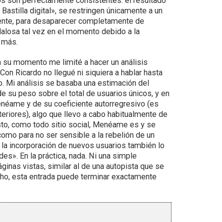
dos son perfectamente consistentes: el resultado
Bastilla digital», se restringen únicamente a un
idente, para desaparecer completamente de
dalosa tal vez en el momento debido a la
a más.
n su momento me limité a hacer un análisis
Con Ricardo no llegué ni siquiera a hablar hasta
o. Mi análisis se basaba una estimación del
 su peso sobre el total de usuarios únicos, y en
enéame y de su coeficiente autorregresivo (es
teriores), algo que llevo a cabo habitualmente de
sto, como todo sitio social, Menéame es y se
como para no ser sensible a la rebelión de un
y la incorporación de nuevos usuarios también lo
es». En la práctica, nada. Ni una simple
ginas vistas, similar al de una autopista que se
echo, esta entrada puede terminar exactamente