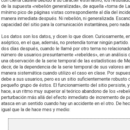
con cierta cautela debido a su carácter estimativo, los resulta
de la supuesta «rebelión generalizada», de aquella «toma de La 
mínimo pico de páginas vistas correspondiente al día del inc
manera inmediata después. Ni rebelión, ni generalizada. Escan
capacidad del sitio para la comunicación instantánea, pero nad
Los datos son los datos, y dicen lo que dicen. Curiosamente, e
aséptico, en el que, además, no pretendía tomar ningún partido. 
dos días después, cuando le llamé por otro tema no relacionad
número de usuarios presuntamente «rebeldes», en un análisis de
una observación de la serie temporal de las estadísticas de M
decir, de la dependencia de la serie temporal de sus valores an
manera sistemática cuando utilizo el caso en clase. Por supue
debe a sus usuarios, pero es un sitio suficientemente robusto 
pequeño grupo de éstos. El funcionamiento del sitio persiste, 
hace, a un ritmo muy superior al teórico abandono de los «rebeld
perturbación más allá del efecto inmediato de incremento de pá
atasca en un sentido cuando hay un accidente en el otro. De h
igual que la de hace mes y medio: