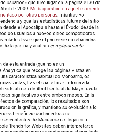
de usuarios» que tuvo lugar en la página el 30 de
Abril de 2009.
Mi diagnóstico en aquel momento
omentado por otras personas
: mientras yo
endencia y que las estadísticas futuras del sitio
an desde el Apocalípsis hasta el Éxodo: desde la
es de usuarios a nuevos sitios competidores
nventado desde que el pan viene en rebanadas,
 de la página y análisis
completamente
ón de esta entrada (que no es un
e Analytics que recoge las páginas vistas en
, una característica habitual de Menéame, es
nas vistas, tras el cual el nivel retorna a la
licado al mes de Abril frente al de Mayo revela
encias significativas entre ambos meses. En la
 efectos de comparación, los resultados son
rece en la gráfica, y mantiene su evolución a lo
randes beneficiados» hacia los que
os descontentos de Menéame no llegan ni a
oogle Trends for Websites deben interpretarse