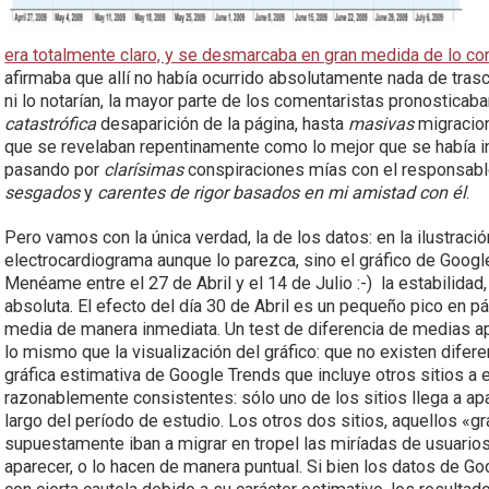
era totalmente claro, y se desmarcaba en gran medida de lo c
afirmaba que allí no había ocurrido absolutamente nada de trasc
ni lo notarían, la mayor parte de los comentaristas pronosticab
catastrófica
desaparición de la página, hasta
masivas
migracion
que se revelaban repentinamente como lo mejor que se había i
pasando por
clarísimas
conspiraciones mías con el responsable
sesgados
y
carentes de rigor basados en mi amistad con él
.
Pero vamos con la única verdad, la de los datos: en la ilustraci
electrocardiograma aunque lo parezca, sino el gráfico de Googl
Menéame entre el 27 de Abril y el 14 de Julio :-) la estabilidad
absoluta. El efecto del día 30 de Abril es un pequeño pico en pági
media de manera inmediata. Un test de diferencia de medias ap
lo mismo que la visualización del gráfico: que no existen difer
gráfica estimativa de Google Trends que incluye otros sitios a
razonablemente consistentes: sólo uno de los sitios llega a apa
largo del período de estudio. Los otros dos sitios, aquellos «g
supuestamente iban a migrar en tropel las miríadas de usuari
aparecer, o lo hacen de manera puntual. Si bien los datos de G