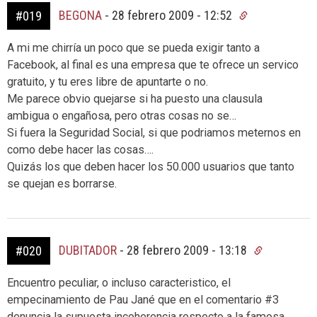
BEGONA
-
28 febrero 2009 - 12:52
#019
A mi me chirría un poco que se pueda exigir tanto a
Facebook, al final es una empresa que te ofrece un servico
gratuito, y tu eres libre de apuntarte o no.
Me parece obvio quejarse si ha puesto una clausula
ambigua o engañosa, pero otras cosas no se…
Si fuera la Seguridad Social, si que podriamos meternos en
como debe hacer las cosas….
Quizás los que deben hacer los 50.000 usuarios que tanto
se quejan es borrarse.
DUBITADOR
-
28 febrero 2009 - 13:18
#020
Encuentro peculiar, o incluso caracteristico, el
empecinamiento de Pau Jané que en el comentario #3
denuncia la supuesta incoherencia respecto a la famosa