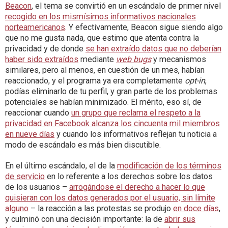
Beacon
, el tema se convirtió en un escándalo de primer nivel
recogido en los mismísimos informativos nacionales
norteamericanos
. Y efectivamente, Beacon sigue siendo algo
que no me gusta nada, que estimo que atenta contra la
privacidad y de donde
se han extraído datos que no deberían
haber sido extraídos
mediante
web bugs
y mecanismos
similares, pero al menos, en cuestión de un mes, habían
reaccionado, y el programa ya era completamente
opt-in
,
podías eliminarlo de tu perfil, y gran parte de los problemas
potenciales se habían minimizado. El mérito, eso sí, de
reaccionar cuando
un grupo que reclama el respeto a la
privacidad en Facebook alcanza los cincuenta mil miembros
en nueve días
y cuando los informativos reflejan tu noticia a
modo de escándalo es más bien discutible.
En el último escándalo, el de la
modificación de los términos
de servicio
en lo referente a los derechos sobre los datos
de los usuarios –
arrogándose el derecho a hacer lo que
quisieran con los datos generados por el usuario, sin límite
alguno
– la reacción a las protestas se produjo
en doce días
,
y culminó con una decisión importante: la de
abrir sus