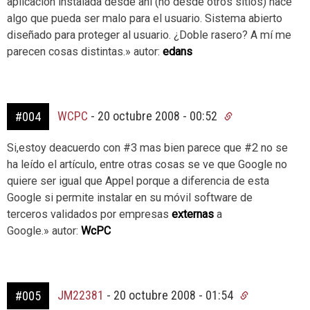
aplicación instalada desde ahí (no desde otros sitios) hace
algo que pueda ser malo para el usuario. Sistema abierto
diseñado para proteger al usuario. ¿Doble rasero? A mí me
parecen cosas distintas.» autor:
edans
WCPC
-
20 octubre 2008 - 00:52
#004
Si,estoy deacuerdo con #3 mas bien parece que #2 no se
ha leído el artículo, entre otras cosas se ve que Google no
quiere ser igual que Appel porque a diferencia de esta
Google si permite instalar en su móvil software de
terceros validados por empresas
externas
a
Google.» autor:
WcPC
JM22381
-
20 octubre 2008 - 01:54
#005