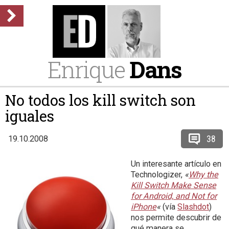
Enrique
Dans
No todos los kill switch son
iguales
38
19.10.2008
Un interesante artículo en
Technologizer,
«
Why the
Kill Switch Make Sense
for Android, and Not for
iPhone
«
(vía
Slashdot
)
nos permite descubrir de
qué manera se