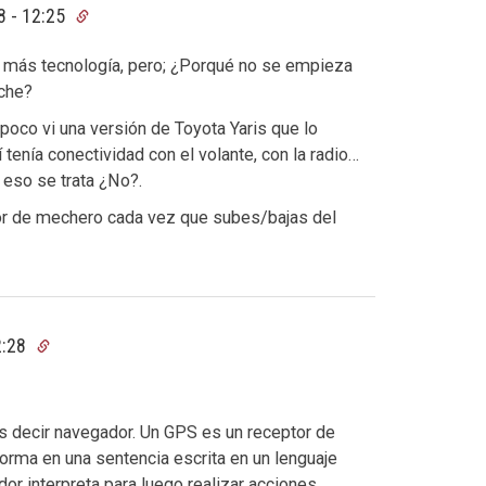
8 - 12:25
 más tecnología, pero; ¿Porqué no se empieza
oche?
oco vi una versión de Toyota Yaris que lo
tenía conectividad con el volante, con la radio…
 eso se trata ¿No?.
dor de mechero cada vez que subes/bajas del
2:28
s decir navegador. Un GPS es un receptor de
sforma en una sentencia escrita en un lenguaje
 interpreta para luego realizar acciones