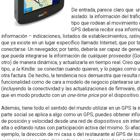
De entrada, parece claro que u
aislado: la información del tráf
tipo que rodean al movimiento 
GPS debería recibir esa inform
información – indicaciones, listados de establecimientos,
rati
que ya existe en un lugar específico llamado Internet, que por t
conectarse. Un navegador, por tanto, debería ser capaz de gener
que pueda integrarse la información de cualquier proveedor (Go
otro) de manera dinámica, y actualizarla en tiempo real. Creo
tipo,
a la
Kindle: se conectan cuando quieren, y lo pagas como 
otra factura. De hecho, la tendencia nos demuestra que resulta
funcionalidad como de cara a modelo de negocio plantearse u
(incluyendo la conectividad y las actualizaciones de firmware, de
que en modo producto con un
one-time price
por el dispositivo.
Además, tiene todo el sentido del mundo utilizar en un GPS la 
parte social se aplica a algo como un GPS, puedes obtener inf
de posición y velocidad desde una red de dispositivos sin inte
alta o editando rutas con participación activa del mismo. Si aña
ejemplo, la dirección de mi casa o del restaurante al GPS de 