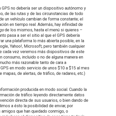
n GPS no debería ser un dispositivo autónomo y
ico, de las rutas y de las circunstancias de todo
de un vehículo cambian de forma constante; el
ación en tiempo real. Además, hay infinidad de
ngs
de los mismos, hasta el menú si quieres –
anto pasa a ser el sitio al que el GPS debería
ar una plataforma lo más abierta posible, en la
ogle, Yahoo!, Microsoft, pero también cualquier
 que cada vez veremos más dispositivos de este
un consumo, incluido o no de alguna manera en
 mucho más razonable tanto de cara a
n GPS en modo servicio de unos $10 a $15 al mes
 mapas, de alertas, de tráfico, de radares, etc.)
información producida en modo social. Cuando la
ormación de tráfico leyendo directamente datos
rvención directa de sus usuarios, o bien dando de
dimos a ésto la posibilidad de enviar, por
los amigos que han quedado conmigo, o