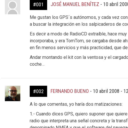
JOSÉ MANUEL BENÍTEZ
-
10 abril 200
#001
Me gustan los GPS´s autónomos, y cada vez con
a buscar la integración en los salpicaderos de c
Es decir a modo de RadioCD extraíble, hace muy p
incorporaba, y era TomTom, se cargaba desde ahí 
en fin menos servicios y más practicidad, que de
Andar montando el kit con la ventosa y el carga
coche…
FERNANDO BUENO
-
10 abril 2008 - 1
#002
A lo que comentas, yo haría dos matizaciones:
1.- Cuando dices GPS, quiero suponer que quiere
radio que interpreta una señal concreta y la tran
denominado NMEA y que el software del navegador