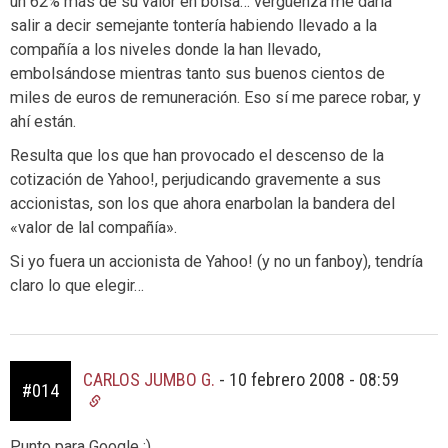
un 62% más de su valor en bolsa… vergüenza me daría
salir a decir semejante tontería habiendo llevado a la
compañía a los niveles donde la han llevado,
embolsándose mientras tanto sus buenos cientos de
miles de euros de remuneración. Eso sí me parece robar, y
ahí están.
Resulta que los que han provocado el descenso de la
cotización de Yahoo!, perjudicando gravemente a sus
accionistas, son los que ahora enarbolan la bandera del
«valor de lal compañía».
Si yo fuera un accionista de Yahoo! (y no un fanboy), tendría
claro lo que elegir…
CARLOS JUMBO G.
-
10 febrero 2008 - 08:59
#014
Punto para Google :)