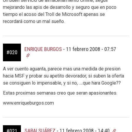
Un buen servicio de almacenamiento Online, seguir
mejorando las apis de desarrollo y seguro que en poco
tiempo el acoso del Troll de Microsoft apenas se
recordará como un mal sueño.
ENRIQUE BURGOS
-
11 febrero 2008 - 07:57
#020
A ver cuento aguanta, parece mas una medida de presion
hacia MSF y probar su apetito devorador, si suben la oferta
se consiguen lo impensable, y si no, ….que hara Google??
Estas proximas semanas creo que seran apasionantes.
www.enriqueburgos.com
SARAI SUÁREZ
-
11 febrero 2008 - 14:40
#021