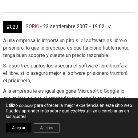
GORKI
-
23 septiembre 2007 - 19:02
#020
A una empresa le importa un pito si el software es libre o
prisonero, lo que le preocupa es que funcione fiablemente,
tenga buen soporte y cueste un precio razonable.
Si esos tres puntos los asegura el software libre triunfará
el libre, si lo asegura mejor el sofware prisionero triunfará
el prisionero,
A la empresa le es igual que gane Microsoft o Google lo
que quiere es que el ordenador que tiene le resuelva sus
problemas y no le de mas adicionales.
Utilizo
cookies
para ofrecer la mejor experiencia en este sitio web.
Puedes aprender más sobre qué
cookies
utilizo o cambiarlas en
Salesforce y SAP triunfan, porque pese a que tiene
los ajustes.
software propietario, las empresas que instalan sus
Aceptar
Ajustes
sistemas estan contentas con el software. Si los