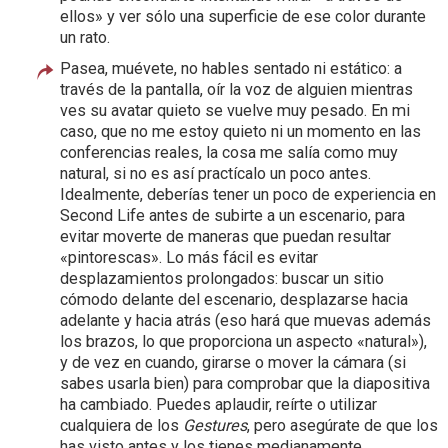
ellos» y ver sólo una superficie de ese color durante
un rato.
Pasea, muévete, no hables sentado ni estático: a
través de la pantalla, oír la voz de alguien mientras
ves su avatar quieto se vuelve muy pesado. En mi
caso, que no me estoy quieto ni un momento en las
conferencias reales, la cosa me salía como muy
natural, si no es así practícalo un poco antes.
Idealmente, deberías tener un poco de experiencia en
Second Life antes de subirte a un escenario, para
evitar moverte de maneras que puedan resultar
«pintorescas». Lo más fácil es evitar
desplazamientos prolongados: buscar un sitio
cómodo delante del escenario, desplazarse hacia
adelante y hacia atrás (eso hará que muevas además
los brazos, lo que proporciona un aspecto «natural»),
y de vez en cuando, girarse o mover la cámara (si
sabes usarla bien) para comprobar que la diapositiva
ha cambiado. Puedes aplaudir, reírte o utilizar
cualquiera de los
Gestures
, pero asegúrate de que los
has visto antes y los tienes medianamente