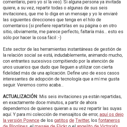
comentario, pero yo sí la veo). Si alguna persona ya invitada
quiere, a su vez, repartir todas o algunas de sus seis
invitaciones, que me lo diga en un mensaje y yo le enviaré
las siguientes direcciones que tenga en el hilo de
comentarios (si prefiere repartirlas en su página o en otro
sitio, obviamente, me parece perfecto, faltaría más… esto es
sólo por hacer la cosa fácil :-)
Este sector de las herramientas instantáneas de gestión de
la relación social se está, indudablemente, animando mucho,
con entrantes sucesivos compitiendo por la atención de
unos usuarios que dudo que lleguen a utilizar con cierta
fidelidad más de una aplicación. Define uno de esos casos
interesantes de adopción de tecnología que a mí me gusta
seguir. Veremos como acaba…
ACTUALIZACIÓN
: Mis seis invitaciones ya están repartidas,
en exactamente doce minutos, a partir de ahora
dependemos de quienes quieran a su vez repartir las suyas
aquí. Y para mi colección de mensajitos de error,
aquí os dejo
la versión Pownce
de los
gatitos
de
Twitter
, los
fontaneros
de Bloglines
, el
masaje de Flickr
o el
angelito de Victoria’s