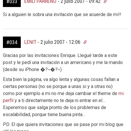
EMILI PARREÑO
-
2 julio 2007 - 09:42
#033
Si a alguien le sobra una invitación que se acuerde de mi!!
LENIT
-
2 julio 2007 - 12:06
#034
Gracias por las invitaciones Enrique. Llegué tarde a este
post y le pedí una invitación a un americano y me la mando
(desde su iPhone �?¬�?¬).
Esta bien la página, va algo lenta y algunas cosas fallan a
ciertas personas (no se porque a unas si y a otras no)
como por ejemplo a mi no me deja cambiar el theme de
mi
perfil
y a ti directamente no te deja ni entrar en el…
Esperemos que salga pronto de los problemas de
escalabilidad, porque tiene buena pinta…
PD: El que quiera invitaciones que se pase por mi blog que