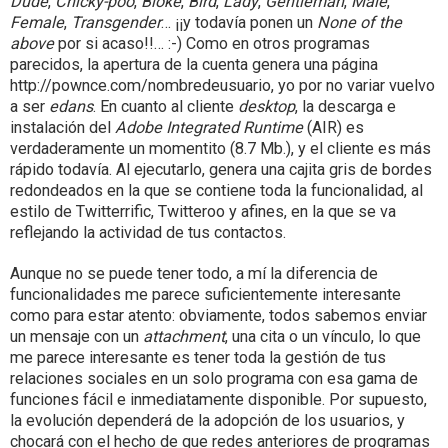
Dude
,
Chicky-poo
,
Bloke
,
Bird
,
Lady
,
Gentleman
,
Male
,
Female
,
Transgender
… ¡¡y todavía ponen un
None of the
above
por si acaso!!… :-) Como en otros programas
parecidos, la apertura de la cuenta genera una página
http://pownce.com/nombredeusuario, yo por no variar vuelvo
a ser
edans
. En cuanto al cliente
desktop
, la descarga e
instalación del
Adobe Integrated Runtime
(AIR) es
verdaderamente un momentito (8.7 Mb.), y el cliente es más
rápido todavía. Al ejecutarlo, genera una cajita gris de bordes
redondeados en la que se contiene toda la funcionalidad, al
estilo de Twitterrific, Twitteroo y afines, en la que se va
reflejando la actividad de tus contactos.
Aunque no se puede tener todo, a mí la diferencia de
funcionalidades me parece suficientemente interesante
como para estar atento: obviamente, todos sabemos enviar
un mensaje con un
attachment
, una cita o un vínculo, lo que
me parece interesante es tener toda la gestión de tus
relaciones sociales en un solo programa con esa gama de
funciones fácil e inmediatamente disponible. Por supuesto,
la evolución dependerá de la adopción de los usuarios, y
chocará con el hecho de que redes anteriores de programas