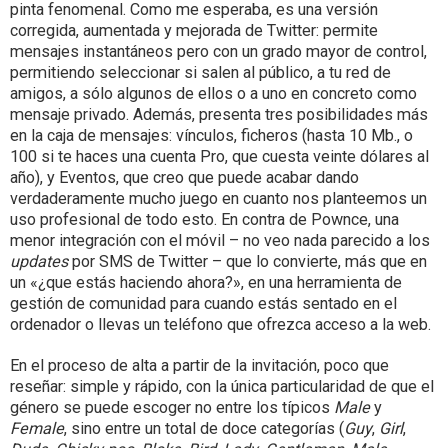
pinta fenomenal. Como me esperaba, es una versión
corregida, aumentada y mejorada de Twitter: permite
mensajes instantáneos pero con un grado mayor de control,
permitiendo seleccionar si salen al público, a tu red de
amigos, a sólo algunos de ellos o a uno en concreto como
mensaje privado. Además, presenta tres posibilidades más
en la caja de mensajes: vínculos, ficheros (hasta 10 Mb., o
100 si te haces una cuenta Pro, que cuesta veinte dólares al
año), y Eventos, que creo que puede acabar dando
verdaderamente mucho juego en cuanto nos planteemos un
uso profesional de todo esto. En contra de Pownce, una
menor integración con el móvil – no veo nada parecido a los
updates
por SMS de Twitter – que lo convierte, más que en
un «¿que estás haciendo ahora?», en una herramienta de
gestión de comunidad para cuando estás sentado en el
ordenador o llevas un teléfono que ofrezca acceso a la web.
En el proceso de alta a partir de la invitación, poco que
reseñar: simple y rápido, con la única particularidad de que el
género se puede escoger no entre los típicos
Male
y
Female
, sino entre un total de doce categorías (
Guy
,
Girl
,