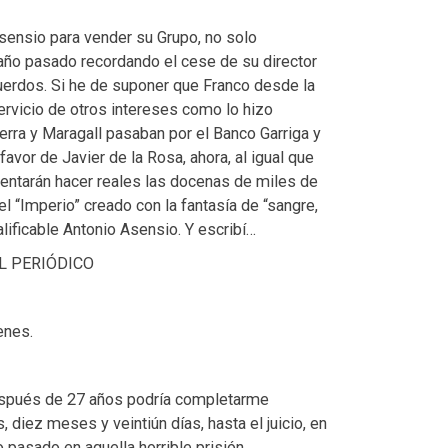
Asensio para vender su Grupo, no solo
 año pasado recordando el cese de su director
uerdos. Si he de suponer que Franco desde la
ervicio de otros intereses como lo hizo
erra y Maragall pasaban por el Banco Garriga y
avor de Javier de la Rosa, ahora, al igual que
tentarán hacer reales las docenas de miles de
l “Imperio” creado con la fantasía de “sangre,
ificable Antonio Asensio. Y escribí…
EL PERIÓDICO
enes.
después de 27 años podría completarme
diez meses y veintiún días, hasta el juicio, en
pasado en aquella horrible prisión.