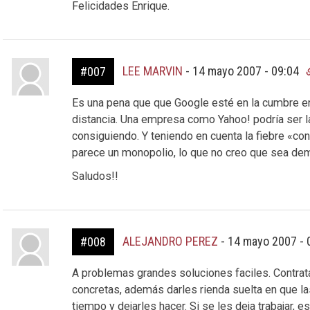
Felicidades Enrique.
LEE MARVIN
-
14 mayo 2007 - 09:04
#007
Es una pena que que Google esté en la cumbre en
distancia. Una empresa como Yahoo! podría ser la 
consiguiendo. Y teniendo en cuenta la fiebre «co
parece un monopolio, lo que no creo que sea dem
Saludos!!
ALEJANDRO PEREZ
-
14 mayo 2007 - 
#008
A problemas grandes soluciones faciles. Contrata
concretas, además darles rienda suelta en que l
tiempo y dejarles hacer. Si se les deja trabajar,