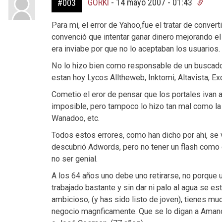
GORKI
-
14 mayo 2007 - 01:43
#003
Para mi, el error de Yahoo,fue el tratar de conver
convenció que intentar ganar dinero mejorando el
era inviabe por que no lo aceptaban los usuarios.
No lo hizo bien como responsable de un buscado
estan hoy Lycos Alltheweb, Inktomi, Altavista, Ex
Cometio el eror de pensar que los portales ivan a
imposible, pero tampoco lo hizo tan mal como la 
Wanadoo, etc.
Todos estos errores, como han dicho por ahi, se v
descubrió Adwords, pero no tener un flash como 
no ser genial.
A los 64 años uno debe uno retirarse, no porque u
trabajado bastante y sin dar ni palo al agua se 
ambicioso, (y has sido listo de joven), tienes mu
negocio magnficamente. Que se lo digan a Amancio