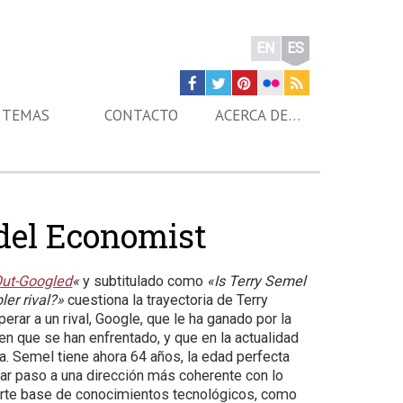
EN
ES
TEMAS
CONTACTO
ACERCA DE…
 del Economist
ut-Googled
«
y subtitulado como
«Is Terry Semel
ler rival?»
cuestiona la trayectoria de Terry
erar a un rival, Google, que le ha ganado por la
n que se han enfrentado, y que en la actualidad
a. Semel tiene ahora 64 años, la edad perfecta
 dar paso a una dirección más coherente con lo
 fuerte base de conocimientos tecnológicos, como