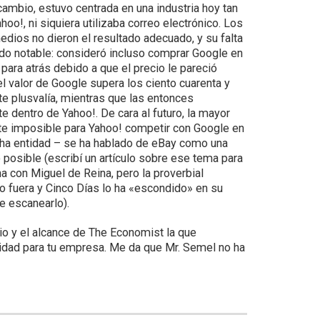
cambio, estuvo centrada en una industria hoy tan
oo!, ni siquiera utilizaba correo electrónico. Los
dios no dieron el resultado adecuado, y su falta
ido notable: consideró incluso comprar Google en
ara atrás debido a que el precio le pareció
l valor de Google supera los ciento cuarenta y
te plusvalía, mientras que las entonces
dentro de Yahoo!. De cara al futuro, la mayor
nte imposible para Yahoo! competir con Google en
ucha entidad – se ha hablado de eBay como una
o posible (escribí un artículo sobre ese tema para
 con Miguel de Reina, pero la proverbial
o fuera y Cinco Días lo ha «escondido» en su
e escanearlo).
io y el alcance de The Economist la que
nuidad para tu empresa. Me da que Mr. Semel no ha