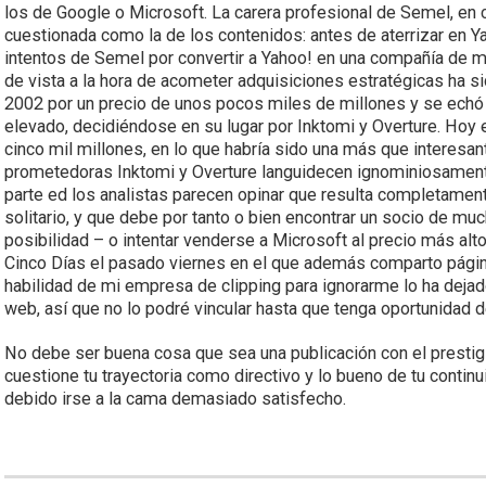
los de Google o Microsoft. La carera profesional de Semel, en 
cuestionada como la de los contenidos: antes de aterrizar en Yah
intentos de Semel por convertir a Yahoo! en una compañía de me
de vista a la hora de acometer adquisiciones estratégicas ha s
2002 por un precio de unos pocos miles de millones y se echó p
elevado, decidiéndose en su lugar por Inktomi y Overture. Hoy e
cinco mil millones, en lo que habría sido una más que interesan
prometedoras Inktomi y Overture languidecen ignominiosamente 
parte ed los analistas parecen opinar que resulta completame
solitario, y que debe por tanto o bien encontrar un socio de m
posibilidad – o intentar venderse a Microsoft al precio más alt
Cinco Días el pasado viernes en el que además comparto página
habilidad de mi empresa de clipping para ignorarme lo ha dejad
web, así que no lo podré vincular hasta que tenga oportunidad d
No debe ser buena cosa que sea una publicación con el prestig
cuestione tu trayectoria como directivo y lo bueno de tu conti
debido irse a la cama demasiado satisfecho.