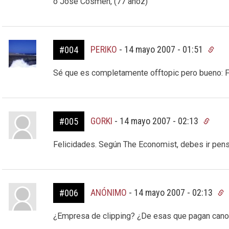
o José Cosmen, (77 añoz)
PERIKO
-
14 mayo 2007 - 01:51
#004
Sé que es completamente offtopic pero bueno: Fe
GORKI
-
14 mayo 2007 - 02:13
#005
Felicidades. Según The Economist, debes ir pensan
ANÓNIMO
-
14 mayo 2007 - 02:13
#006
¿Empresa de clipping? ¿De esas que pagan canon