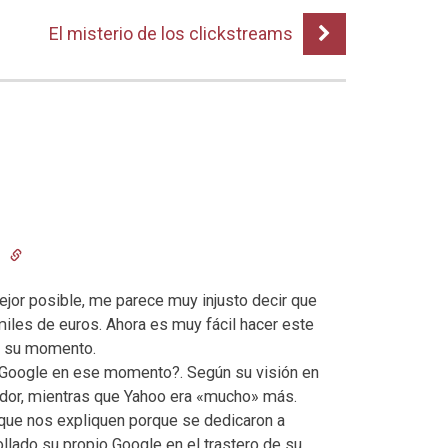
El misterio de los clickstreams
4
ejor posible, me parece muy injusto decir que
iles de euros. Ahora es muy fácil hacer este
en su momento.
 Google en ese momento?. Según su visión en
or, mientras que Yahoo era «mucho» más.
que nos expliquen porque se dedicaron a
llado su propio Google en el trastero de su