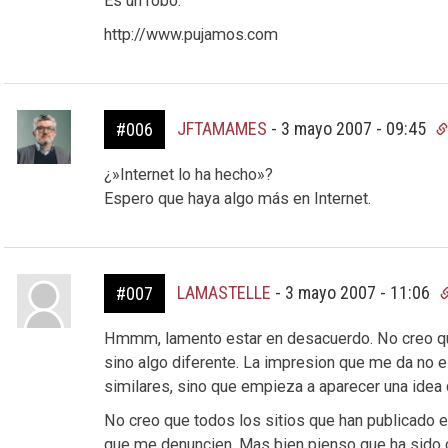
Es un robo.
http://www.pujamos.com
JFTAMAMES
-
3 mayo 2007 - 09:45
#006
¿»Internet lo ha hecho»?
Espero que haya algo más en Internet.
LAMASTELLE
-
3 mayo 2007 - 11:06
#007
Hmmm, lamento estar en desacuerdo. No creo qu
sino algo diferente. La impresion que me da no es
similares, sino que empieza a aparecer una idea d
No creo que todos los sitios que han publicado e
que me denuncien. Mas bien pienso que ha sido c