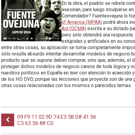
En la obra, el pueblo se rebela cont
asesinan, para luego inculparse en 
Comendador? Fuenteovejuna lo hiz
of America (MPAA)
podrá ahora in
Act (DCMA)
escrita a su dictado p
pero sólo obtendrá una respuesta: 
estúpidas y artificiales en su con
entre otras cosas, su aplicación se torna completamente imposi
sólo resulta absurdo intentar desarrollar modelos de negocio b
producto que se supone deben comprar, sino que, además, el de
proteger dichos modelos de negocio carece de toda lógica y no 
nuestros políticos en España en leer con atención lo acaecido y
de los HD DVD, porque las lecciones que proyecta son de una gra
otras cosas relacionadas con los mismos o parecidos temas.
09 F9 11 02 9D 74 E3 5B D8 41 56
C5 63 56 88 C0