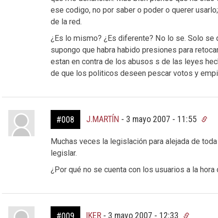
ese codigo, no por saber o poder o querer usarlo;
de la red.
¿Es lo mismo? ¿Es diferente? No lo se. Solo se q
supongo que habra habido presiones para retoca
estan en contra de los abusos s de las leyes h
de que los politicos deseen pescar votos y empie
J.MARTÍN
-
3 mayo 2007 - 11:55
#008
Muchas veces la legislación para alejada de toda 
legislar.
¿Por qué no se cuenta con los usuarios a la hora
IKER
-
3 mayo 2007 - 12:33
#009