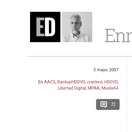
Enr
3 mayo 2007
En
AACS
,
BackupHDDVD
,
cracked
,
HDDVD
,
Libertad Digital
,
MPAA
,
Muslix64
72