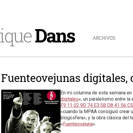
ique
Dans
ARCHIVOS
Fuenteovejunas digitales,
En mi columna de esta semana en Li
digitales
«, un paralelismo entre la 
F9 11 02 9D 74 E3 5B D8 41 56 C5
«cuando la MPAA consiguió crear 
blogosfera», y la obra clásica del 
«
Fuenteovejuna
«.