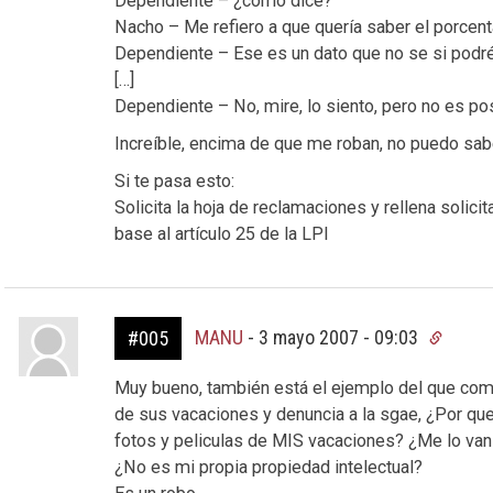
Dependiente – ¿cómo dice?
Nacho – Me refiero a que quería saber el porcent
Dependiente – Ese es un dato que no se si podré
[…]
Dependiente – No, mire, lo siento, pero no es pos
Increíble, encima de que me roban, no puedo sabe
Si te pasa esto:
Solicita la hoja de reclamaciones y rellena solic
base al artículo 25 de la LPI
MANU
-
3 mayo 2007 - 09:03
#005
Muy bueno, también está el ejemplo del que comp
de sus vacaciones y denuncia a la sgae, ¿Por que
fotos y peliculas de MIS vacaciones? ¿Me lo van 
¿No es mi propia propiedad intelectual?