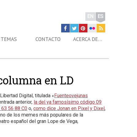
EN
ES
TEMAS
CONTACTO
ACERCA DE…
 columna en LD
bertad Digital, titulada «
Fuenteovejunas
entrada anterior,
la del ya famosísimo código 09
 63 56 88 C0
o,
como dice Jonan en Pixel y Dixel
,
uno de los memes más populares de la
teatro español del gran Lope de Vega,