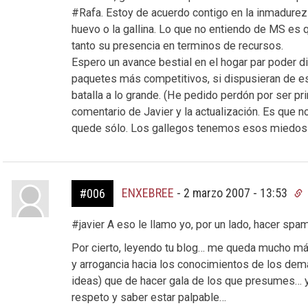
#Rafa. Estoy de acuerdo contigo en la inmadurez
huevo o la gallina. Lo que no entiendo de MS es
tanto su presencia en terminos de recursos.
Espero un avance bestial en el hogar par poder di
paquetes más competitivos, si dispusieran de es
batalla a lo grande. (He pedido perdón por ser pr
comentario de Javier y la actualización. Es que n
quede sólo. Los gallegos tenemos esos miedos 
ENXEBREE
-
2 marzo 2007 - 13:53
#006
#javier A eso le llamo yo, por un lado, hacer spa
Por cierto, leyendo tu blog… me queda mucho má
y arrogancia hacia los conocimientos de los dem
ideas) que de hacer gala de los que presumes… y 
respeto y saber estar palpable…