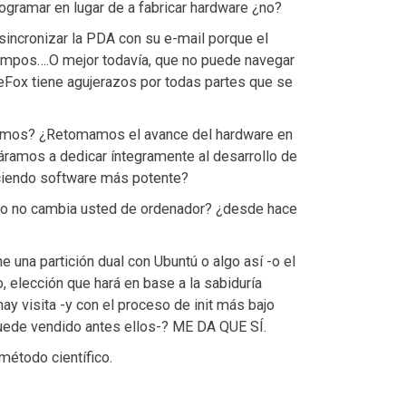
ogramar en lugar de a fabricar hardware ¿no?
 sincronizar la PDA con su e-mail porque el
campos….O mejor todavía, que no puede navegar
reFox tiene agujerazos por todas partes que se
acemos? ¿Retomamos el avance del hardware en
ramos a dedicar íntegramente al desarrollo de
ciendo software más potente?
do no cambia usted de ordenador? ¿desde hace
 una partición dual con Ubuntú o algo así -o el
elección que hará en base a la sabiduría
hay visita -y con el proceso de init más bajo
quede vendido antes ellos-? ME DA QUE SÍ.
étodo científico.