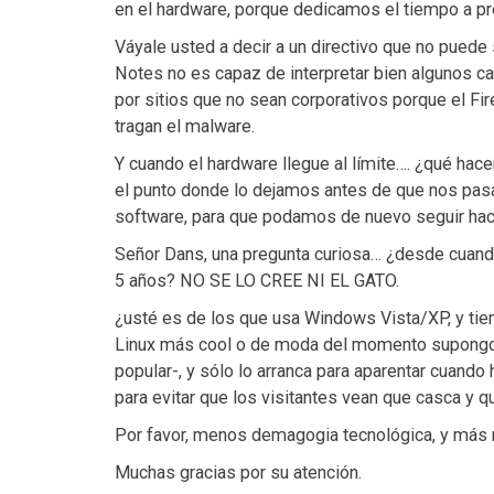
en el hardware, porque dedicamos el tiempo a pr
Váyale usted a decir a un directivo que no puede
Notes no es capaz de interpretar bien algunos 
por sitios que no sean corporativos porque el Fi
tragan el malware.
Y cuando el hardware llegue al límite…. ¿qué h
el punto donde lo dejamos antes de que nos pasá
software, para que podamos de nuevo seguir ha
Señor Dans, una pregunta curiosa… ¿desde cuan
5 años? NO SE LO CREE NI EL GATO.
¿usté es de los que usa Windows Vista/XP, y tiene
Linux más cool o de moda del momento supongo, 
popular-, y sólo lo arranca para aparentar cuando 
para evitar que los visitantes vean que casca y 
Por favor, menos demagogia tecnológica, y más m
Muchas gracias por su atención.