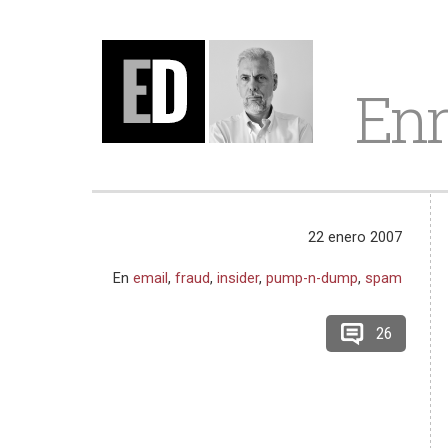
Enr
22 enero 2007
En
email
,
fraud
,
insider
,
pump-n-dump
,
spam
26