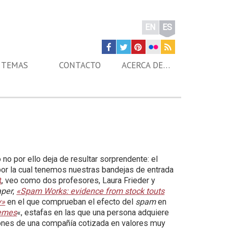
EN
ES
TEMAS
CONTACTO
ACERCA DE…
 no por ello deja de resultar sorprendente: el
por la cual tenemos nuestras bandejas de entrada
t
, veo como dos profesores, Laura Frieder y
aper
,
«Spam Works: evidence from stock touts
y»
en el que comprueban el efecto del
spam
en
emes
«, estafas en las que una persona adquiere
ones de una compañía cotizada en valores muy