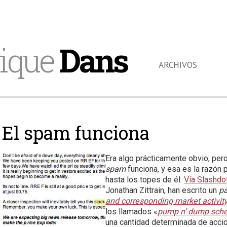
ique
Dans
ARCHIVOS
El spam funciona
Era algo prácticamente obvio, pero
spam
funciona, y esa es la razón 
hasta los topes de él.
Vía Slashdo
Jonathan Zittrain, han escrito un
p
and corresponding market activit
los llamados «
pump n’ dump sch
una cantidad determinada de acci