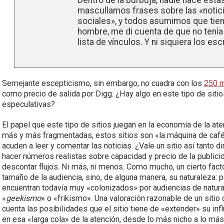
Dentro de la burbuja, nadie hace es
mascullamos frases sobre las «notici
sociales», y todos asumimos que tien
hombre, me di cuenta de que no tenía 
lista de vínculos. Y ni siquiera los e
Semejante escepticismo, sin embargo, no cuadra con los
250 m
como precio de salida por Digg. ¿Hay algo en este tipo de sit
especulativas?
El papel que este tipo de sitios juegan en la economía de la at
más y más fragmentadas, estos sitios son «la máquina de café
acuden a leer y comentar las noticias. ¿Vale un sitio así tanto 
hacer números realistas sobre capacidad y precio de la publicid
descontar flujos. Ni más, ni menos. Como mucho, un cierto facto
tamaño de la audiencia, sino, de alguna manera, su naturaleza: po
encuentran todavía muy «colonizados» por audiencias de natural
«
geekismo
» o «frikismo». Una valoración razonable de un sitio 
cuenta las posibilidades que el sitio tiene de «extender» su inf
en esa «larga cola» de la atención, desde lo más nicho a lo más