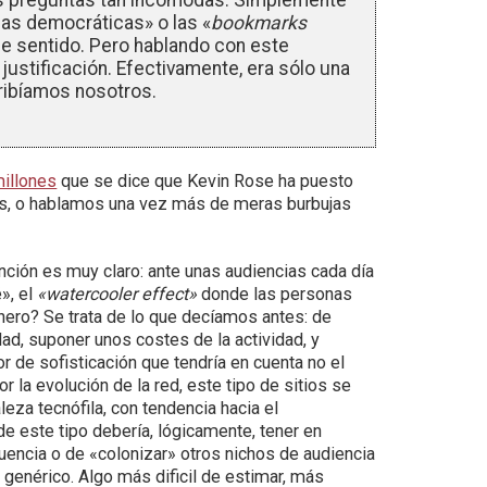
tas preguntas tan incómodas. Simplemente
as democráticas» o las «
bookmarks
e sentido. Pero hablando con este
justificación. Efectivamente, era sólo una
scribíamos nosotros.
illones
que se dice que Kevin Rose ha puesto
ios, o hablamos una vez más de meras burbujas
ención es muy claro: ante unas audiencias cada día
», el
«watercooler effect»
donde las personas
dinero? Se trata de lo que decíamos antes: de
ad, suponer unos costes de la actividad, y
r de sofisticación que tendría en cuenta no el
r la evolución de la red, este tipo de sitios se
eza tecnófila, con tendencia hacia el
de este tipo debería, lógicamente, tener en
luencia o de «colonizar» otros nichos de audiencia
 genérico. Algo más dificil de estimar, más