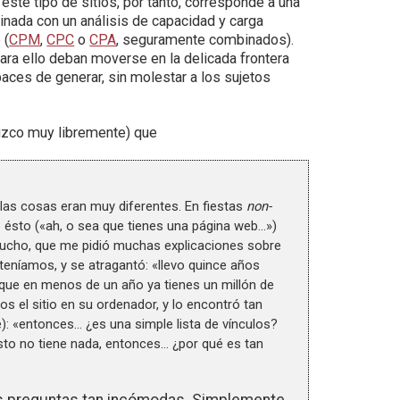
 este tipo de sitios, por tanto, corresponde a una
inada con un análisis de capacidad y carga
 (
CPM
,
CPC
o
CPA
, seguramente combinados).
para ello deban moverse en la delicada frontera
paces de generar, sin molestar a los sujetos
duzco muy libremente) que
 las cosas eran muy diferentes. En fiestas
non-
 ésto («ah, o sea que tienes una página web…»)
mucho, que me pidió muchas explicaciones sobre
teníamos, y se atragantó: «llevo quince años
 que en menos de un año ya tienes un millón de
os el sitio en su ordenador, y lo encontró tan
: «entonces… ¿es una simple lista de vínculos?
esto no tiene nada, entonces… ¿por qué es tan