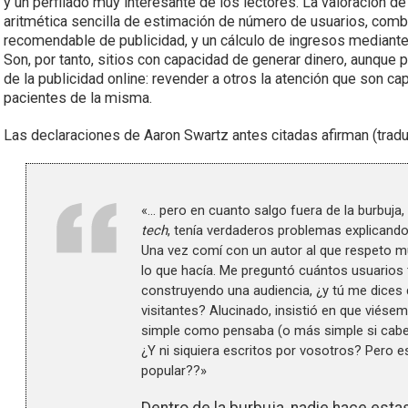
y un perfilado muy interesante de los lectores. La valoración de
aritmética sencilla de estimación de número de usuarios, comb
recomendable de publicidad, y un cálculo de ingresos mediante
Son, por tanto, sitios con capacidad de generar dinero, aunque 
de la publicidad online: revender a otros la atención que son ca
pacientes de la misma.
Las declaraciones de Aaron Swartz antes citadas afirman (tra
«… pero en cuanto salgo fuera de la burbuja,
tech
, tenía verdaderos problemas explicando
Una vez comí con un autor al que respeto 
lo que hacía. Me preguntó cuántos usuarios 
construyendo una audiencia, ¿y tú me dices
visitantes? Alucinado, insistió en que viésem
simple como pensaba (o más simple si cabe)
¿Y ni siquiera escritos por vosotros? Pero 
popular??»