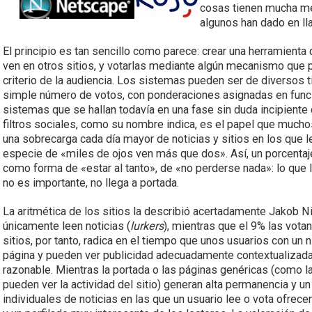
cosas tienen mucha me
algunos han dado en ll
El principio es tan sencillo como parece: crear una herramienta 
ven en otros sitios, y votarlas mediante algún mecanismo que p
criterio de la audiencia. Los sistemas pueden ser de diversos
simple número de votos, con ponderaciones asignadas en función
sistemas que se hallan todavía en una fase sin duda incipiente 
filtros sociales, como su nombre indica, es el papel que mucho
una sobrecarga cada día mayor de noticias y sitios en los que le
especie de «miles de ojos ven más que dos». Así, un porcentaj
como forma de «estar al tanto», de «no perderse nada»: lo que l
no es importante, no llega a portada.
La aritmética de los sitios la describió acertadamente Jakob 
únicamente leen noticias (
lurkers
), mientras que el 9% las vota
sitios, por tanto, radica en el tiempo que unos usuarios con un 
página y pueden ver publicidad adecuadamente contextualizada,
razonable. Mientras la portada o las páginas genéricas (como 
pueden ver la actividad del sitio) generan alta permanencia y u
individuales de noticias en las que un usuario lee o vota ofrec