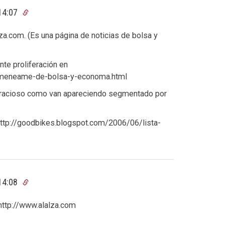
14:07
a.com. (Es una página de noticias de bolsa y
nte proliferación en
/meneame-de-bolsa-y-economa.html
 gracioso como van apareciendo segmentado por
http://goodbikes.blogspot.com/2006/06/lista-
14:08
 http://www.alalza.com