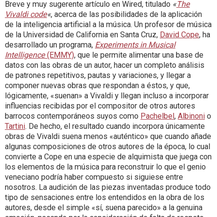
Breve y muy sugerente artículo en Wired, titulado
«
The
Vivaldi code
«
, acerca de las posibilidades de la aplicación
de la inteligencia artificial a la música. Un profesor de música
de la Universidad de California en Santa Cruz,
David Cope
, ha
desarrollado un programa,
Experiments in Musical
Intelligence
(EMMY)
, que le permite alimentar una base de
datos con las obras de un autor, hacer un completo análisis
de patrones repetitivos, pautas y variaciones, y llegar a
componer nuevas obras que respondan a éstos, y que,
lógicamente, «suenan» a Vivaldi y llegan incluso a incorporar
influencias recibidas por el compositor de otros autores
barrocos contemporáneos suyos como
Pachelbel
,
Albinoni
o
Tartini
. De hecho, el resultado cuando incorpora únicamente
obras de Vivaldi suena menos «auténtico» que cuando añade
algunas composiciones de otros autores de la época, lo cual
convierte a Cope en una especie de alquimista que juega con
los elementos de la música para reconstruir lo que el genio
veneciano podría haber compuesto si siguiese entre
nosotros. La audición de las piezas inventadas produce todo
tipo de sensaciones entre los entendidos en la obra de los
autores, desde el simple «sí, suena parecido» a la genuina