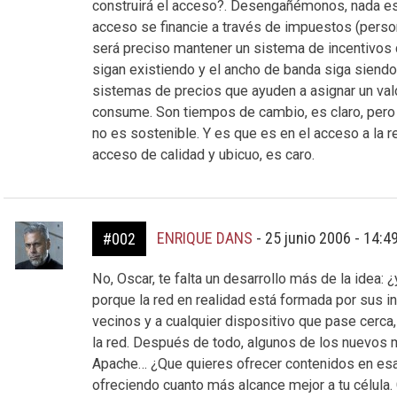
construirá el acceso?. Desengañémonos, nada es 
acceso se financie a través de impuestos (persona
será preciso mantener un sistema de incentivos q
sigan existiendo y el ancho de banda siga siend
sistemas de precios que ayuden a asignar un valo
consume. Son tiempos de cambio, es claro, pero la
no es sostenible. Y es que es en el acceso a la r
acceso de calidad y ubicuo, es caro.
ENRIQUE DANS
-
25 junio 2006 - 14:4
#002
No, Oscar, te falta un desarrollo más de la idea: 
porque la red en realidad está formada por sus i
vecinos y a cualquier dispositivo que pase cerc
la red. Después de todo, algunos de los nuevos m
Apache… ¿Que quieres ofrecer contenidos en esa 
ofreciendo cuanto más alcance mejor a tu célul