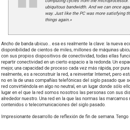
computing cycles from the microprocessor. N
ubiquitous bandwidth. And we can once again 
way. Just like the PC was more satisfying 
things again.»
Ancho de banda ubicuo… esa es realmente la clave: la nueva ec
disponibilidad de cientos de miles, millones de máquinas ubic
con sus propios dispositivos de conectividad, todas ellas f
repartir conectividad en un cierto espacio a la redonda. Un esp
mejor, una capacidad de proceso cada vez más rápida, por pura
realmente, es a reconstruir la red, a reinventar Internet, pero e
no en la de unas compañías telefónicas del siglo pasado que se
red convirtiéndola en algo no neutral, en un lugar donde sólo el
lugar en el que la red somos nosotros las personas con sus di
alrededor nuestro. Una red en la que las normas las marcamos n
contenidos o telecomunicaciones del siglo pasado.
Impresionante desarrollo de reflexión de fin de semana. Tengo