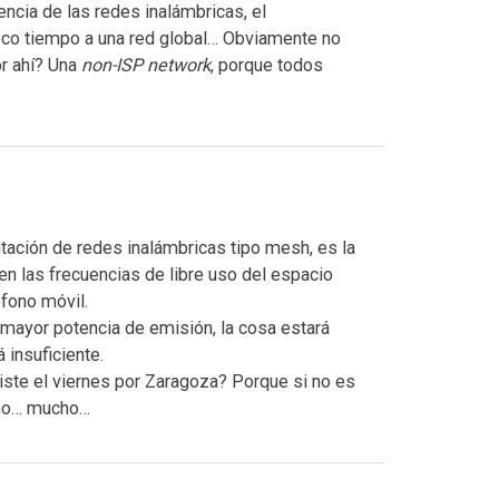
encia de las redes inalámbricas, el
poco tiempo a una red global… Obviamente no
or ahí? Una
non-ISP network
, porque todos
ntación de redes inalámbricas tipo mesh, es la
en las frecuencias de libre uso del espacio
éfono móvil.
 mayor potencia de emisión, la cosa estará
á insuficiente.
iste el viernes por Zaragoza? Porque si no es
ucho… mucho…