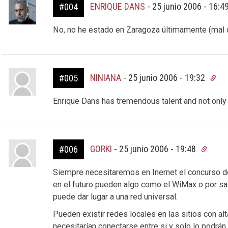
ENRIQUE DANS
-
25 junio 2006 - 16:4
#004
No, no he estado en Zaragoza últimamente (mal
NINIANA
-
25 junio 2006 - 19:32
#005
Enrique Dans has tremendous talent and not only 
GORKI
-
25 junio 2006 - 19:48
#006
Siempre necesitaremos en Inernet el concurso de 
en el futuro pueden algo como el WiMax o por saté
puede dar lugar a una red universal.
Pueden existir redes locales en las sitios con al
necesitarían conectarse entre si y solo lo podrán