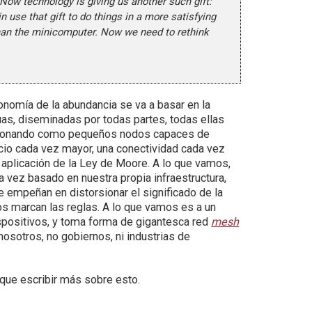
ow technology is giving us another such gift:
use that gift to do things in a more satisfying
than the minicomputer. Now we need to rethink
onomía de la abundancia se va a basar en la
uas, diseminadas por todas partes, todas ellas
uncionando como pequeños nodos capaces de
acio cada vez mayor, una conectividad cada vez
 aplicación de la Ley de Moore. A lo que vamos,
sta vez basado en nuestra propia infraestructura,
 empeñan en distorsionar el significado de la
los marcan las reglas. A lo que vamos es a un
spositivos, y toma forma de gigantesca red
mesh
osotros, no gobiernos, ni industrias de
 que escribir más sobre esto.