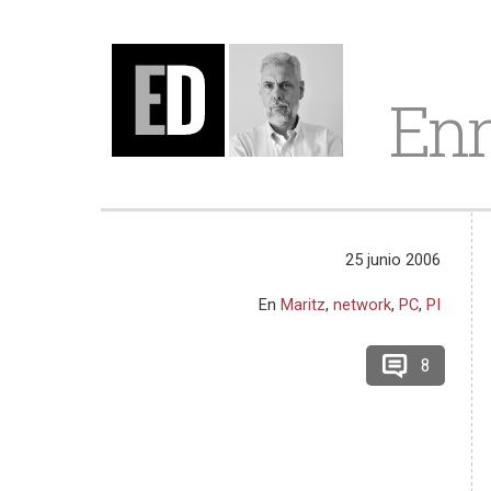
Enr
25 junio 2006
En
Maritz
,
network
,
PC
,
PI
8