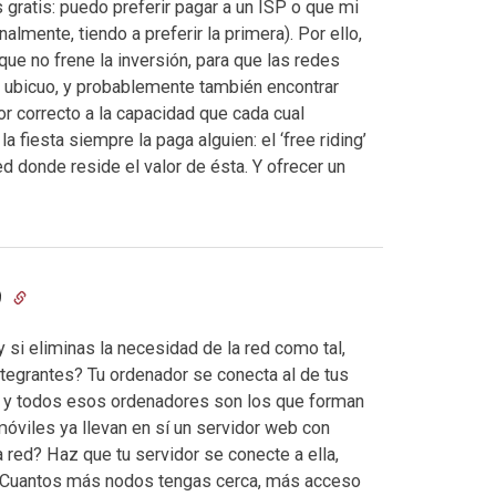
gratis: puedo preferir pagar a un ISP o que mi
lmente, tiendo a preferir la primera). Por ello,
ue no frene la inversión, para que las redes
o ubicuo, y probablemente también encontrar
r correcto a la capacidad que cada cual
 fiesta siempre la paga alguien: el ‘free riding’
ed donde reside el valor de ésta. Y ofrecer un
9
¿y si eliminas la necesidad de la red como tal,
ntegrantes? Tu ordenador se conecta al de tus
a, y todos esos ordenadores son los que forman
óviles ya llevan en sí un servidor web con
red? Haz que tu servidor se conecte a ella,
a. Cuantos más nodos tengas cerca, más acceso