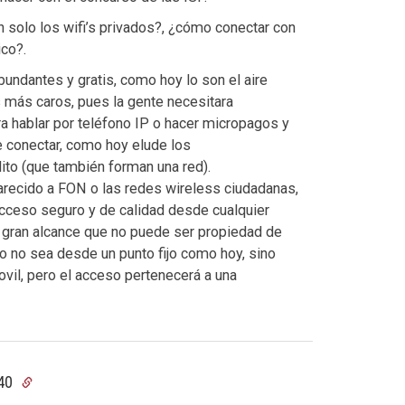
olo los wifi’s privados?, ¿cómo conectar con
ico?.
bundantes y gratis, como hoy lo son el aire
s más caros, pues la gente necesitara
a hablar por teléfono IP o hacer micropagos y
e conectar, como hoy elude los
ito (que también forman una red).
parecido a FON o las redes wireless ciudadanas,
 acceso seguro y de calidad desde cualquier
e gran alcance que no puede ser propiedad de
so no sea desde un punto fijo como hoy, sino
vil, pero el acceso pertenecerá a una
:40