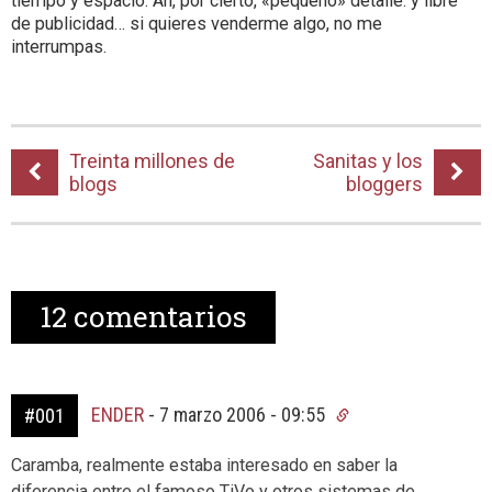
tiempo y espacio. Ah, por cierto, «pequeño» detalle: y libre
de publicidad… si quieres venderme algo, no me
interrumpas.
Treinta millones de
Sanitas y los
blogs
bloggers
12
comentarios
ENDER
-
7 marzo 2006 - 09:55
#001
Caramba, realmente estaba interesado en saber la
diferencia entre el famoso TiVo y otros sistemas de