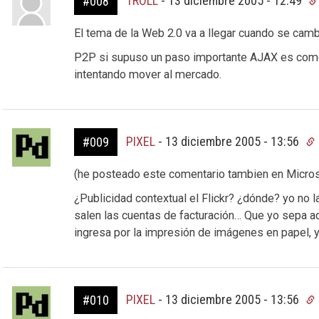
TROLL
-
13 diciembre 2005 - 12:49
#008
El tema de la Web 2.0 va a llegar cuando se camb
P2P si supuso un paso importante AJAX es como
intentando mover al mercado.
PIXEL
-
13 diciembre 2005 - 13:56
#009
(he posteado este comentario tambien en Micro
¿Publicidad contextual el Flickr? ¿dónde? yo no l
salen las cuentas de facturación… Que yo sepa a
ingresa por la impresión de imágenes en papel, y
PIXEL
-
13 diciembre 2005 - 13:56
#010