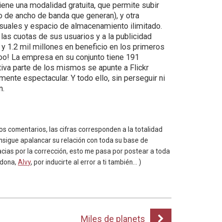
iene una modalidad gratuita, que permite subir
so de ancho de banda que generan), y otra
suales y espacio de almacenamiento ilimitado.
 las cuotas de sus usuarios y a la publicidad
 y 1.2 mil millones en beneficio en los primeros
oo! La empresa en su conjunto tiene 191
tiva parte de los mismos se apunte a Flickr
ente espectacular. Y todo ello, sin perseguir ni
n.
os comentarios, las cifras corresponden a la totalidad
 consigue apalancar su relación con toda su base de
acias por la corrección, esto me pasa por postear a toda
rdona,
Alvy
, por inducirte al error a ti también… )
Miles de planets