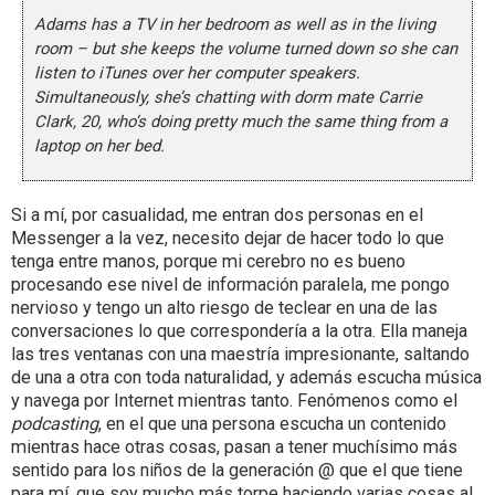
Adams has a TV in her bedroom as well as in the living
room – but she keeps the volume turned down so she can
listen to iTunes over her computer speakers.
Simultaneously, she’s chatting with dorm mate Carrie
Clark, 20, who’s doing pretty much the same thing from a
laptop on her bed.
Si a mí, por casualidad, me entran dos personas en el
Messenger a la vez, necesito dejar de hacer todo lo que
tenga entre manos, porque mi cerebro no es bueno
procesando ese nivel de información paralela, me pongo
nervioso y tengo un alto riesgo de teclear en una de las
conversaciones lo que correspondería a la otra. Ella maneja
las tres ventanas con una maestría impresionante, saltando
de una a otra con toda naturalidad, y además escucha música
y navega por Internet mientras tanto. Fenómenos como el
podcasting
, en el que una persona escucha un contenido
mientras hace otras cosas, pasan a tener muchísimo más
sentido para los niños de la generación @ que el que tiene
para mí, que soy mucho más torpe haciendo varias cosas al