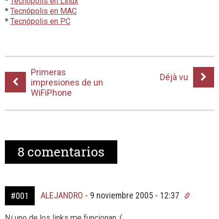
*
Tecnópolis en Linux
*
Tecnópolis en MAC
*
Tecnópolis en PC
Primeras
Déjà vu
impresiones de un
WiFiPhone
8
comentarios
ALEJANDRO
-
9 noviembre 2005 - 12:37
#001
Ni uno de los links me funcionan :(